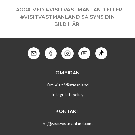
TAG­GA MED #VIS­ITVÄST­MAN­LAND ELLER
#VIS­IT­VAST­MAN­LAND SÅ SYNS DIN
BILD HÄR.
Kontakt: Mail
Kontakt: Facebook
Kontakt: Instagram
Kontakt: Youtube
Kontakt: Tik To
OM SIDAN
Om Visit Västmanland
Integritetspolicy
KONTAKT
hej@visitvastmanland.com