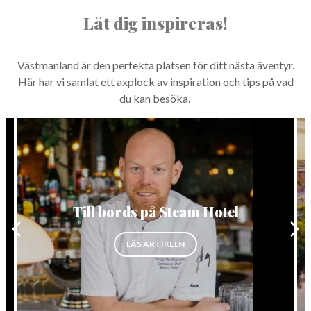
NORBERG
Låt dig inspireras!
SALA
Sök
SKINNSKATTEBERG
Väst­man­land är den per­fek­ta plat­sen för ditt näs­ta även­tyr.
Här har vi sam­lat ett axplock av inspi­ra­tion och tips på vad
SURAHAMMAR
du kan besöka.
VÄSTERÅS
Till bords på Steam Hotel
SGÅRDEN”
”TILL BORDS PÅ STEAM HOTEL”
LÄS ARTIKELN