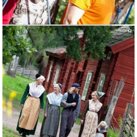
Aktivt Ute­liv — Höghöjdsbana