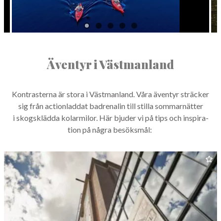
Äventyr i Västmanland
Kon­traster­na är sto­ra i Väst­man­land. Våra även­tyr sträck­er
sig från action­lad­dat badren­a­lin till stil­la som­marnät­ter
i skogskläd­da kolarmilor. Här bjud­er vi på tips och inspi­ra­
tion på några besöksmål: