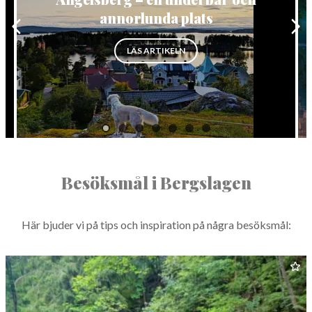
annorlunda plats
”ÄNGELSBERG – EN UNDERBAR
LÄS ARTIKELN
Besöksmål i Bergslagen
Här bjud­er vi på tips och inspi­ra­tion på några besöksmål: