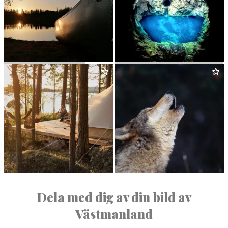
NORDIC DIS­COV­ERY
BLÅ GROT­TAN I KLACKBERG
KLOTEN LAKE­SIDE CAMP
WILD SWE­DEN
Dela med dig av din bild av
Västmanland