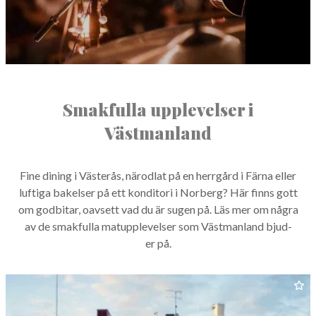
Smakfulla upplevelser i
Västmanland
Fine din­ing i Västerås, närod­lat på en her­rgård i Fär­na eller
lufti­ga bakelser på ett kon­di­tori i Nor­berg? Här finns gott
om god­bitar, oavsett vad du är sug­en på. Läs mer om några
av de smak­ful­la matup­plevelser som Väst­man­land bjud­
er på.