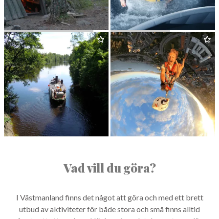
KOLAR­BYN ECO LODGE
KOKPUNK­TEN
STRÖMSHOLMS KANAL
BUNGY STHLM
Vad vill du göra?
I Väst­man­land finns det något att göra och med ett brett
utbud av aktiviteter för både sto­ra och små finns alltid