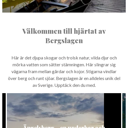
Frösåk­ers­bryg­ga
&
Kafé
Välkommen till hjärtat av
Bergslagen
Här är det dju­pa skog­ar och trol­sk natur, vil­da djur och
mör­ka vat­ten som sät­ter stämnin­gen. Här slin­grar sig
vägar­na fram mel­lan går­dar och kojor. Sti­gar­na vin­d­lar
över berg och runt sjöar. Bergsla­gen är en allde­les unik del
av Sverige. Upp­täck den du med.
Ängelsberg – en underbar och