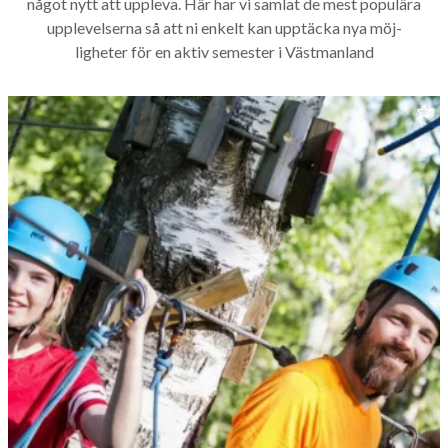
något nytt att uppl­e­va. Här har vi sam­lat de mest pop­ulära
upplevelser­na så att ni enkelt kan upp­täc­ka nya möj­
ligheter för en aktiv semes­ter i Västmanland