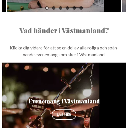
Vad händer i Västmanland?
Klic­ka dig vidare för att se en del av alla roli­ga och spän­
nande even­e­mang som sker i Västmanland.
Evenemang i Västmanland
OM EVENEMANG I VÄSTMANLAN
LÄS MER