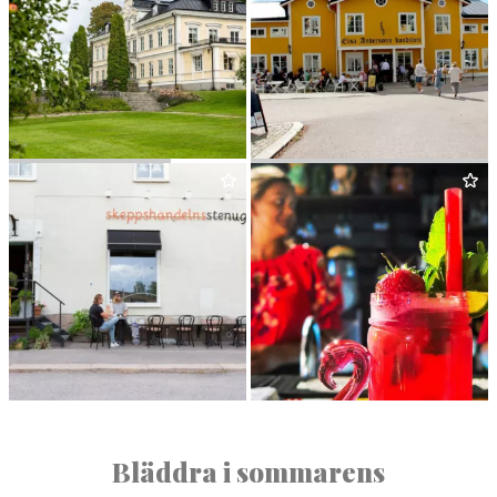
FÄR­NA HERRGÅRD
ELSA ANDER­SONS
KONDITORI
SKEPP­SHAN­DELN CAFÉ
HER­MANAS
&
BISTRO
Bläddra i sommarens