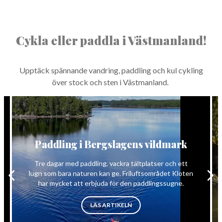
Cykla eller paddla i Västmanland!
Upp­täck spän­nande van­dring, pad­dling och kul cyk­ling
över stock och sten i Västmanland.
Paddling i Bergslagens vildmark
Tre dagar med paddling, vackra tältplatser och ett
lugn som bara naturen kan ge. Friluftsområdet Kloten
har mycket att erbjuda för den paddlingssugne.
TOCK OCH STEN”
”PADDLING I BERGSLAGENS VI
LÄS ARTIKELN