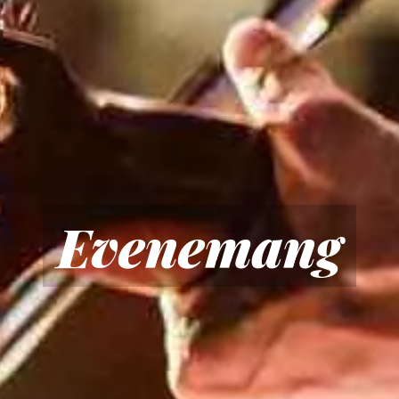
Evenemang
Evenemang
i
Västmanland