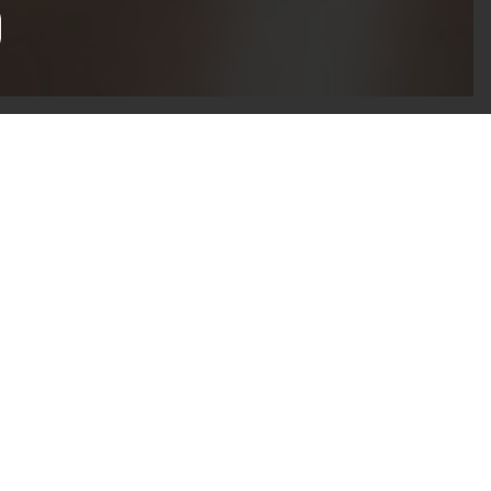
anland!
N­NANDE
mail till