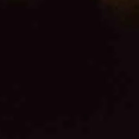
bryggeribibliotek.
VÄSTERÅS
LÄS MER
OM SHAMBALA GATHERINGS
LÄS MER
OM ARBOGA BRYGGERIMUSEUM