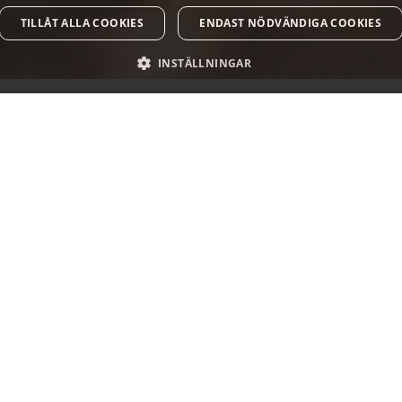
TILLÅT ALLA COOKIES
ENDAST NÖDVÄNDIGA COOKIES
INSTÄLLNINGAR
k vad som händer i Västm
M­LAR VI EN LITEN DEL AV ALLA ROLI­GA OCH SPÄ
EVEN­E­MANG SOM SKER I VÄSTMANLAND.
rangör? Då kan du vara med i vår even­e­mangskalen­der — skic­ka ett 