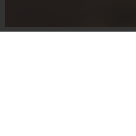
Upptäc
HÄR SA
Är du ar