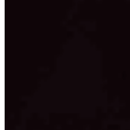
LÄS MER
OM AKTIVT UTELIV – MOUNTAINBIKE
hamburgare m.m
LÄS MER
OM 103 KVADRAT
LÄS MER
OM SKULPTURPARKEN ÄNGELSBERG
LÄS MER
OM GÅRDSBUTIKEN I SMEDBY