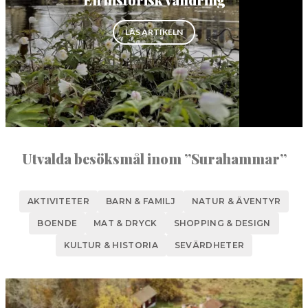
NORBERG
”EN HISTORISK VANDRING”
LÄS ARTIKELN
SALA
Sök
SKINNSKATTEBERG
SURAHAMMAR
VÄSTERÅS
Utvalda besöksmål inom ”Surahammar”
AKTIVITETER
BARN & FAMILJ
NATUR & ÄVENTYR
BOENDE
MAT & DRYCK
SHOPPING & DESIGN
KULTUR & HISTORIA
SEVÄRDHETER