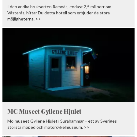
I den anrika bruksorten Ramnäs, endast 2,5 mil norr om
Västerås, hittar Du detta hotell som erbjuder de stora
möjligheterna. >>
MC Museet Gyllene Hjulet
Mc-museet Gyllene Hjulet i Surahammar – ett av Sveriges
största moped och motorcykelmuseum. >>