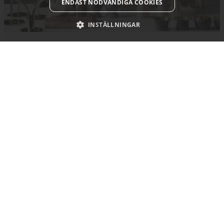
ENDAST NÖDVÄNDIGA COOKIES
INSTÄLLNINGAR
Shopping & design
I Västmanland kan du shoppa stilsäkert, oavsett om det är
modern design, gedigna bruksföremål eller ätbara delikatesser
som du är ute efter. >>
Kontakt: Mail
Kontakt: Facebook
Kontakt: Instagram
Kontakt: Youtube
Kontakt: Tik To
OM SIDAN
Om Visit Västmanland
Integritetspolicy