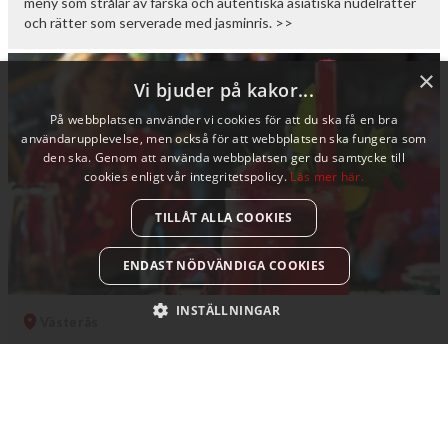
meny som strålar av färska och autentiska asiatiska nudelrätter
och rätter som serverade med jasminris. >>
×
Vi bjuder på kakor...
På webbplatsen använder vi cookies för att du ska få en bra
användarupplevelse, men också för att webbplatsen ska fungera som
den ska. Genom att använda webbplatsen ger du samtycke till
cookies enligt vår integritetspolicy.
Läs mer här.
TILLÅT ALLA COOKIES
ENDAST NÖDVÄNDIGA COOKIES
INSTÄLLNINGAR
Västerås
Hermanas
På Hermanas i Västerås kommer du få uppleva något nytt efter
varje besök. Här serveras du tacos i olika kombinationer som du
kan avnjuta i en skön atmosfär och en personal som får dig att
alltid lämna baren med … >>