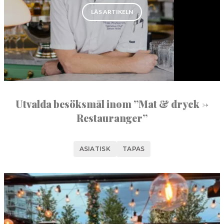
”TILL BORDS PÅ STEAM HOTEL”
NORBERG
LÄS ARTIKELN
SALA
Sök
SKINNSKATTEBERG
SURAHAMMAR
VÄSTERÅS
Utvalda besöksmål inom ”Mat & dryck ->
Restauranger”
ASIATISK
TAPAS