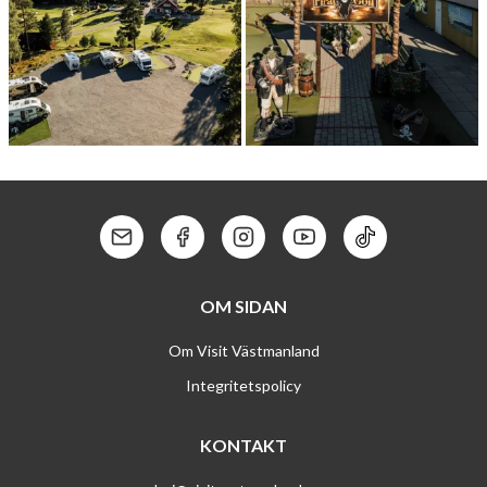
KÖPINGS GOLFK­LUBB
PIRAT GOLF
Kontakt: Mail
Kontakt: Facebook
Kontakt: Instagram
Kontakt: Youtube
Kontakt: Tik To
OM SIDAN
Om Visit Västmanland
Integritetspolicy
KONTAKT