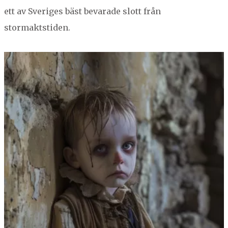
ett av Sveriges bäst beva­rade slott från
NORBERG
stormaktstiden.
SALA
Sök
SKINNSKATTEBERG
SURAHAMMAR
VÄSTERÅS