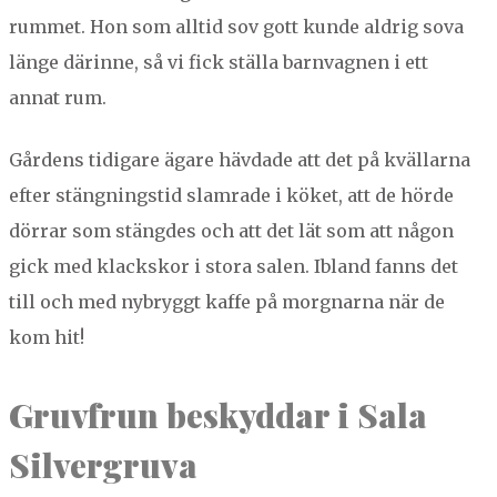
rum­met. Hon som alltid sov gott kunde aldrig sova
länge därinne, så vi fick stäl­la barn­vagnen i ett
annat rum.
Går­dens tidi­gare ägare häv­dade att det på kväl­lar­na
efter stängn­ingstid slam­rade i köket, att de hörde
dör­rar som stängdes och att det lät som att någon
gick med klack­skor i sto­ra salen. Ibland fanns det
till och med nybryg­gt kaffe på morgnar­na när de
kom hit!
Gru­vfrun besky­d­dar i Sala
Silvergruva