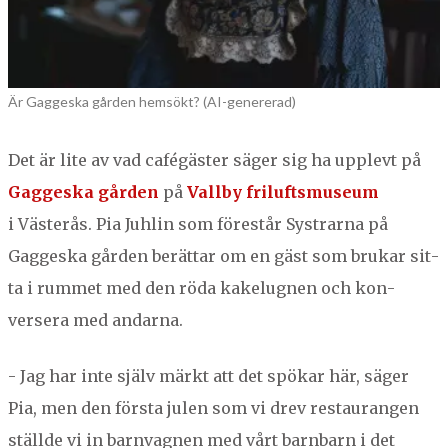
Är Gaggeska gården hemsökt? (AI-genererad)
Det är lite av vad cafégäster säger sig ha upplevt på
Gagges­ka går­den
på
Vall­by friluftsmu­se­um
i Västerås. Pia Juh­lin som förestår Sys­trar­na på
Gagges­ka går­den berät­tar om en gäst som brukar sit­
ta i rum­met med den röda kakel­ug­nen och kon­
versera med andarna.
- Jag har inte själv märkt att det spökar här, säger
Pia, men den förs­ta julen som vi drev restau­rangen
ställde vi in barn­vagnen med vårt barn­barn i det