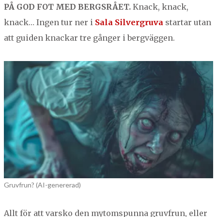
PÅ
GOD
FOT
MED
BERGSRÅET
.
Knack, knack,
knack… Ingen tur ner i
Sala Sil­ver­gru­va
star­tar utan
att guiden knackar tre gånger i bergväggen.
Gruvfrun? (AI-genererad)
Allt för att varsko den mytom­spun­na gru­vfrun, eller