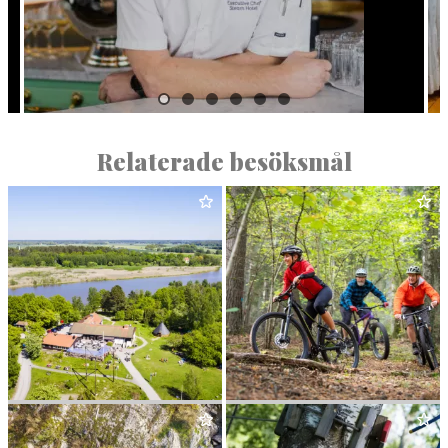
Relaterade besöksmål
AKTIVT UTE­LIV
AKTIVT UTE­LIV –
BJÖRNÖGÅRDEN
MOUNTAINBIKE