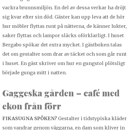
vack­ra brunns­miljön. En del av dessa verkar ha dröjt
sig kvar efter sin död. Gäster kan upp­ leva att de hör
hur möbler fly­t­tas runt på nät­ter­na, de kän­ner luk­ter,
sak­er fly­t­tas och lam­por släcks oförk­larligt. I huset
Bergabo spökar det extra myck­et. I gäst­bo­ken talas
det om gestal­ter som drar av täck­et och som går runt
i huset. En gäst skriv­er om hur en gungstol plöt­sligt
bör­jade gun­ga mitt i natten.
Gagges­ka går­den – café med
ekon från förr
FIKA­SUGNA
SPÖKEN
?
Gestal­ter i tid­stypiska kläder
som van­drar genom väg­gar­na, en dam som kliv­er in