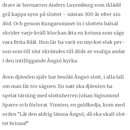
drare är hov­nar­ren Anders Lux­em­burg som iklädd
grå kap­pa syns på slot­tet – näs­tan
300
år efter sin
död. Och genom Kun­garum­met in i slot­tets bal­sal
skrid­er var­je kväll klock­an åtta en kvin­na som sägs
vara Bri­ta Bååt. Hon lär ha var­it en myck­et elak per­
son som till slut skrämdes till döds av osali­ga andar
i den intil­lig­gande Ängsö kyrka.
Även djävulen själv har besökt Ängsö slott, i alla fall
om man får tro säg­nen. En natt ska djävulen ha
spelat tärn­ing med slottsher­ren Johan Sigis­mund
Sparre och för­lorat. Vin­sten, en guld­ked­ja, kom med
orden
”
Låt den aldrig läm­na Ängsö, då ska skall slot­
tet brinna!”