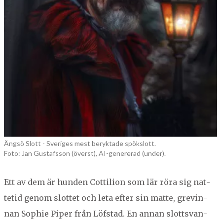
Ängsö Slott - Sveriges mest beryktade spökslott.
Foto: Jan Gustafsson (överst), AI-genererad (under).
Ett av dem är hun­den Cot­til­ion som lär röra sig nat­
tetid genom slot­tet och leta efter sin mat­te, grevin­
nan Sophie Piper från Löf­s­tad. En annan slottsvan­