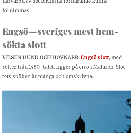
när­varon av det för­flut­na fort­farande kun­na
förnimmas.
Engsö — sveriges mest hem­
sök­ta slott
VILSEN
HUND
OCH
HOV­NARR
.
Engsö slott
, med
röt­ter från
1480
-­ talet, lig­ger på en ö i Mälaren. Slot­
tets spöken är mån­ga och omskrivna.