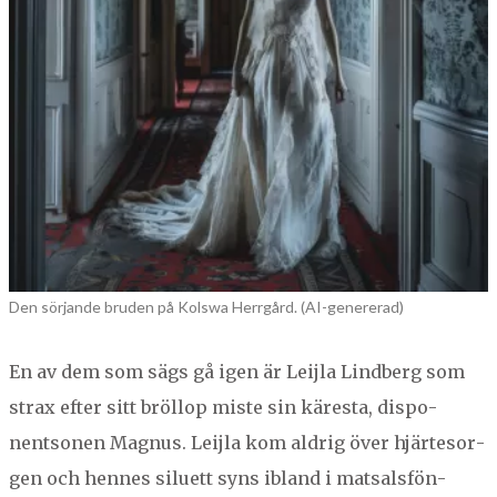
Den sörjande bruden på Kolswa Herrgård. (AI-genererad)
En av dem som sägs gå igen är Lei­jla Lind­berg som
strax efter sitt bröl­lop miste sin käres­ta, dispo­
nentso­nen Mag­nus. Lei­jla kom aldrig över hjärte­sor­
gen och hennes siluett syns ibland i mat­sals­fön­