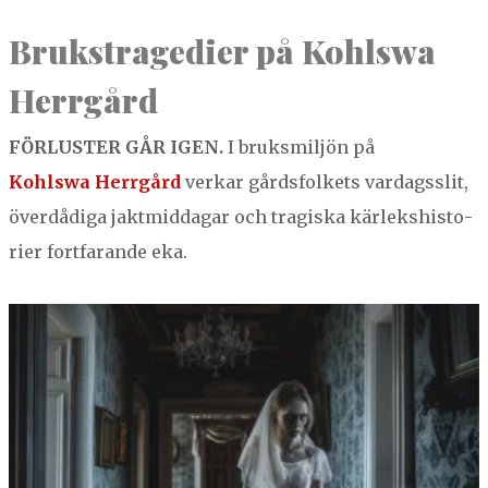
Bruk­stragedi­er på Kohlswa
Herrgård
FÖR­LUS­TER
GÅR
IGEN
.
I bruksmiljön på
Kohlswa Her­rgård
verkar gårds­folkets vardagsslit,
överdådi­ga jak­t­mid­da­gar och tragiska kär­lek­shis­to­
ri­er fort­farande eka.