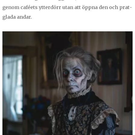
genom caféets ytter­dörr utan att öpp­na den och prat­
gla­da andar.