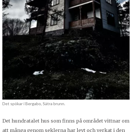
Det spökar i Bergabo, Sätra brunn.
Det hun­dratalet hus som finns på området vit­tnar om
att mån­ga genom sek­ler­na har levt och verkat i den