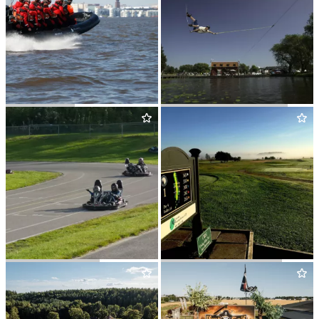
SJÖEVENT
VÄSTERÅS CABLE PARK
HÄL­LA GOKART
SKERIKE GOLFK­LUBB