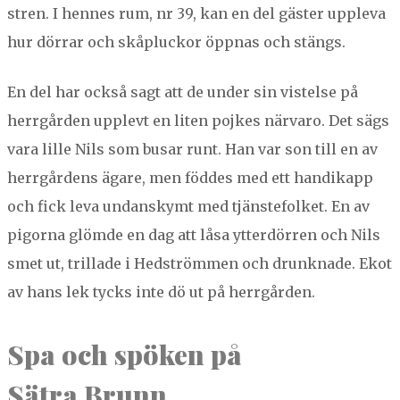
stren. I hennes rum, nr
39
, kan en del gäster uppl­e­va
hur dör­rar och skå­pluck­or öpp­nas och stängs.
En del har ock­så sagt att de under sin vis­telse på
her­rgår­den upplevt en liten pojkes när­varo. Det sägs
vara lille Nils som busar runt. Han var son till en av
her­rgår­dens ägare, men föd­des med ett hand­ikapp
och fick leva undan­skymt med tjän­ste­folket. En av
pig­or­na glömde en dag att låsa ytter­dör­ren och Nils
smet ut, tril­lade i Hed­ström­men och drunk­nade. Ekot
av hans lek tycks inte dö ut på herrgården.
Spa och spöken på
Sätra Brunn