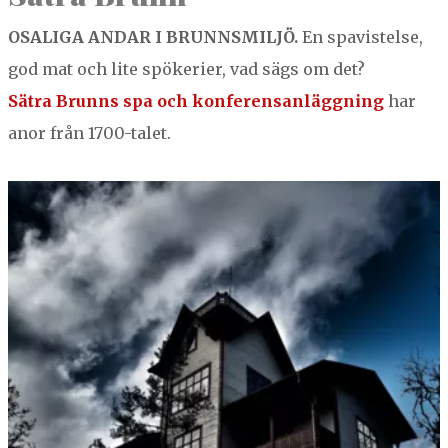
OSALI­GA
ANDAR
I
BRUNNS­MILJÖ
.
En spavis­telse,
god mat och lite spök­erier, vad sägs om det?
Sätra Brunns spa och kon­fer­en­san­läg­gn­ing
har
anor från
1700
-talet.