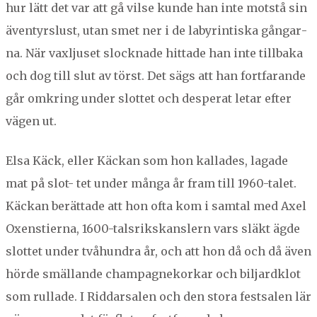
hur lätt det var att gå vilse kunde han inte mot­stå sin
även­tyrslust, utan smet ner i de labyrin­tiska gån­gar­
na. När vaxljuset slock­nade hit­tade han inte till­ba­ka
och dog till slut av törst. Det sägs att han fort­farande
går omkring under slot­tet och des­per­at letar efter
vägen ut.
Elsa Käck, eller Käck­an som hon kallades, lagade
mat på slot- tet under mån­ga år fram till
1960
-talet.
Käck­an berät­tade att hon ofta kom i sam­tal med Axel
Oxen­stier­na,
1600
-tal­srik­skanslern vars släkt ägde
slot­tet under tvåhun­dra år, och att hon då och då även
hörde smäl­lande cham­pag­neko­rkar och bil­jard­klot
som rul­lade. I Rid­darsalen och den sto­ra fest­salen lär