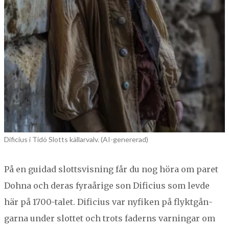
Dificius i Tidö Slotts källarvalv. (AI-genererad)
På en guidad slottsvis­ning får du nog höra om paret
Dohna och deras fyraårige son Difi­cius som levde
här på
1700
-talet. Difi­cius var nyfiken på fly­k­t­gån­
gar­na under slot­tet och trots faderns varningar om