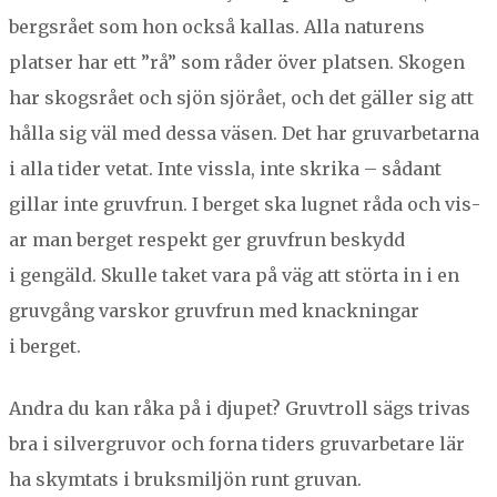
bergsrået som hon ock­så kallas. Alla naturens
platser har ett
”
rå” som råder över plat­sen. Sko­gen
har skogsrået och sjön sjörået, och det gäller sig att
hål­la sig väl med dessa väsen. Det har gru­var­be­tar­na
i alla tider vetat. Inte viss­la, inte skri­ka – sådant
gillar inte gru­vfrun. I berget ska lugnet råda och vis­
ar man berget respekt ger gru­vfrun besky­dd
i gengäld. Skulle taket vara på väg att stör­ta in i en
gru­vgång varskor gru­vfrun med knack­ningar
i berget.
Andra du kan råka på i dju­pet? Gru­vtroll sägs trivas
bra i sil­ver­gru­vor och for­na tiders gru­var­betare lär
ha skym­tats i bruksmiljön runt gruvan.