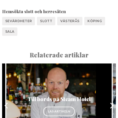
Hemsökta slott och herresäten
SEVÄRDHETER
SLOTT
VÄSTERÅS
KÖPING
SALA
Relaterade artiklar
Till bords på Steam Hotel
AHAMMAR”
”TILL BORDS PÅ STEAM HOTEL”
LÄS ARTIKELN