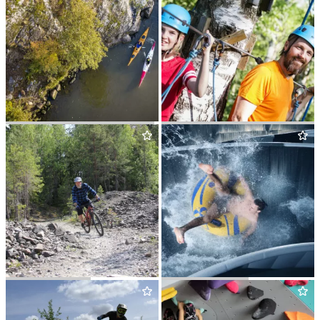
AKTIVT UTE­LIV — PADDLING
AKTIVT UTE­LIV —
HÖGHÖJDSBANA
KNEK­TLE­DEN
KOKPUNK­TEN