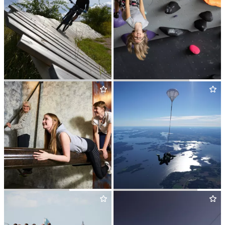
VED­BOBACK­EN DOWNHILL
KLÄT­TER­CENTRET
PRISON ISLAND
FALL­SKÄRM­S­CEN­TER