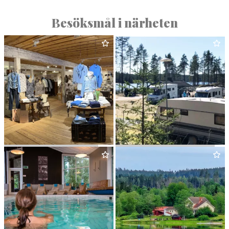
Besöksmål i närheten
FÄR­NA HERRGÅRDSBOD
KLOTEN NATURE RESORT