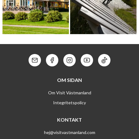
SALA GOLFK­LUBB
VED­BOBACK­EN DOWNHILL
Kontakt: Mail
Kontakt: Facebook
Kontakt: Instagram
Kontakt: Youtube
Kontakt: Tik To
OM SIDAN
Om Visit Västmanland
Integritetspolicy
KONTAKT
hej@visitvastmanland.com