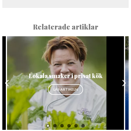
Relaterade artiklar
Lokala smaker i prisat kök
”LOKALA SMAKER I PRISAT KÖ
LÄS ARTIKELN