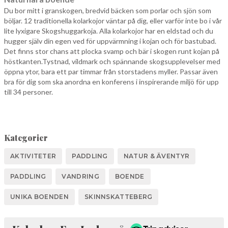
Du bor mitt i granskogen, bredvid bäcken som porlar och sjön som
böljar. 12 traditionella kolarkojor väntar på dig, eller varför inte bo i vår
lite lyxigare Skogshuggarkoja. Alla kolarkojor har en eldstad och du
hugger själv din egen ved för uppvärmning i kojan och för bastubad.
Det finns stor chans att plocka svamp och bär i skogen runt kojan på
höstkanten.Tystnad, vildmark och spännande skogsupplevelser med
öppna ytor, bara ett par timmar från storstadens myller. Passar även
bra för dig som ska anordna en konferens i inspirerande miljö för upp
till 34 personer.
Kategorier
AKTIVITETER
PADDLING
NATUR & ÄVENTYR
PADDLING
VANDRING
BOENDE
UNIKA BOENDEN
SKINNSKATTEBERG
Tripadvisor