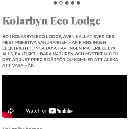
NORBERG
Kolarbyn Eco Lodge
SALA
Sök
SKINNSKATTEBERG
SURAHAMMAR
BO I KOLARBYN ECO LODGE, ÄVEN KALLAT SVERIGES
MEST PRIMITIVA VANDRARHEM.HÄR FINNS INGEN
VÄSTERÅS
ELEKTRICITET, INGA DUSCHAR, INGEN MATERIELL LYX
ALLS, FAKTISKT – BARA NATUREN OCH MYSTIKEN. OCH
DET ÄR JUST PRECIS DÄRFÖR DU KOMMER ATT ÄLSKA
ATT VARA HÄR.
Naturnära boende