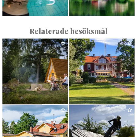
FÄR­NA HER­RGÅRD
&
SPA
UDDEN RETREAT
Relaterade besöksmål
KÖL­S­TA HAGAR
KOL­BÄCK
GÄSTGIVAREGÅRD