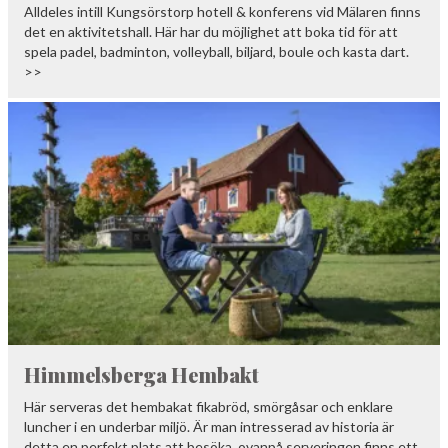
Alldeles intill Kungsörstorp hotell & konferens vid Mälaren finns
det en aktivitetshall. Här har du möjlighet att boka tid för att
spela padel, badminton, volleyball, biljard, boule och kasta dart.
>>
Himmelsberga Hembakt
Här serveras det hembakat fikabröd, smörgåsar och enklare
luncher i en underbar miljö. Är man intresserad av historia är
detta en perfekt plats att besöka, ovanpå serveringen finns ett