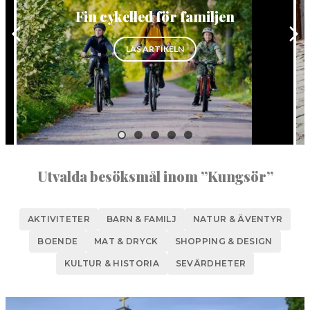
Fin cykelled för familjen
NORBERG
SALA
Sök
”FIN CYKELLED FÖR FAMILJEN”
LÄS ARTIKELN
LASS, BAKVERK OCH PRALINER”
SKINNSKATTEBERG
SURAHAMMAR
VÄSTERÅS
Utvalda besöksmål inom ”Kungsör”
AKTIVITETER
BARN & FAMILJ
NATUR & ÄVENTYR
BOENDE
MAT & DRYCK
SHOPPING & DESIGN
KULTUR & HISTORIA
SEVÄRDHETER