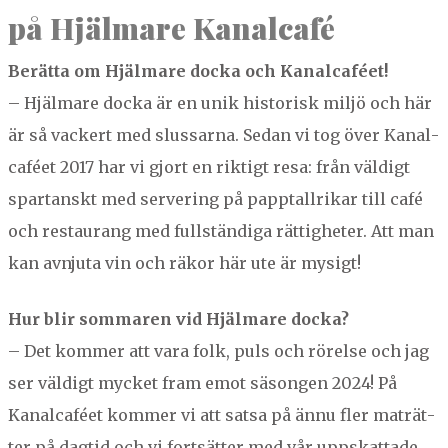
på Hjäl­mare Kanalcafé
Berät­ta om Hjäl­mare doc­ka och Kanal­caféet!
– Hjäl­mare doc­ka är en unik his­torisk miljö och här
är så vack­ert med slus­sar­na. Sedan vi tog över Kanal­
caféet
2017
har vi gjort en rik­tigt resa: från väldigt
spar­tan­skt med server­ing på papp­tall­rikar till café
och restau­rang med full­ständi­ga rät­tigheter. Att man
kan avn­ju­ta vin och räkor här ute är mysigt!
Hur blir som­maren vid Hjäl­mare doc­ka?
– Det kom­mer att vara folk, puls och rörelse och jag
ser väldigt myck­et fram emot säsongen
2024
! På
Kanal­caféet kom­mer vi att sat­sa på ännu fler maträt­
ter på dagtid och vi fort­sät­ter med vår upp­skat­tade