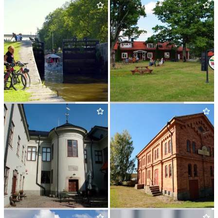
RESTAU­RANG ÅGÅRDEN
GLASS­RESTAU­RANG GLASS
&
BERSÅ
HJÄL­MARE DOCKA
HÖGSJÖ WÄRD­HUS