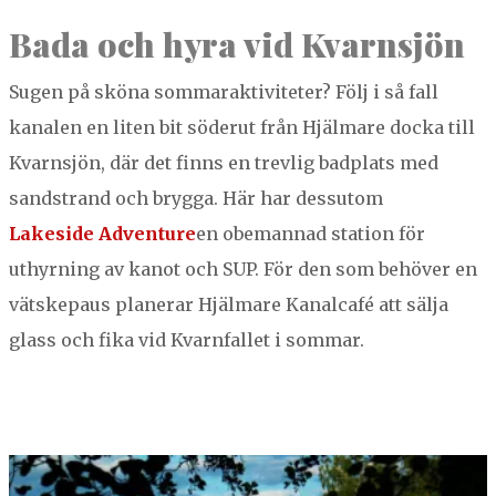
Bada och hyra vid Kvarnsjön
Sug­en på skö­na som­marak­tiviteter? Följ i så fall
kanalen en liten bit söderut från Hjäl­mare doc­ka till
Kvarn­sjön, där det finns en trevlig bad­plats med
sand­strand och bryg­ga. Här har dessu­tom
Lake­side Adven­ture
en obe­man­nad sta­tion för
uthyrn­ing av kan­ot och
SUP
. För den som behöver en
vätskepaus planer­ar Hjäl­mare Kanal­café att säl­ja
glass och fika vid Kvarn­fal­l­et i sommar.