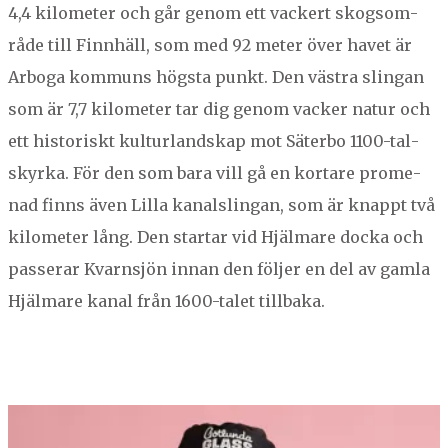
4
,
4
kilo­me­ter och går genom ett vack­ert skog­som­
råde till Finnhäll, som med
92
meter över havet är
Arbo­ga kom­muns högs­ta punkt. Den väs­tra slin­gan
som är
7
,
7
kilo­me­ter tar dig genom vack­er natur och
ett his­toriskt kul­tur­land­skap mot Säter­bo
1100
-tal­
skyr­ka. För den som bara vill gå en kortare prom­e­
nad finns även Lil­la kanal­slin­gan, som är knappt två
kilo­me­ter lång. Den star­tar vid Hjäl­mare doc­ka och
passer­ar Kvarn­sjön innan den föl­jer en del av gam­la
Hjäl­mare kanal från
1600
-talet tillbaka.