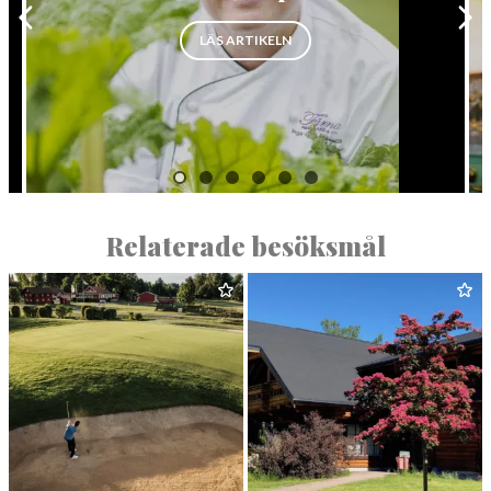
”LOKALA SMAKER I PRISAT KÖ
LÄS ARTIKELN
Relaterade besöksmål