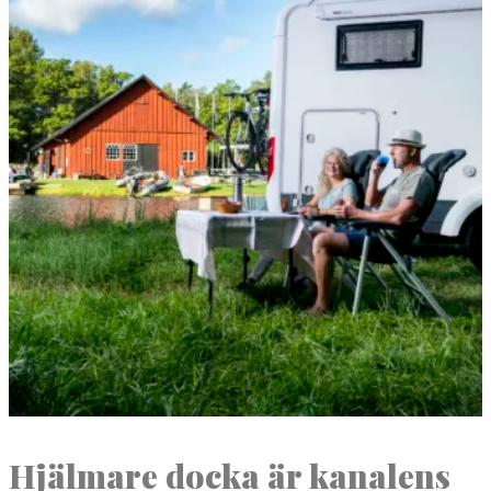
Hjäl­mare doc­ka är kanalens