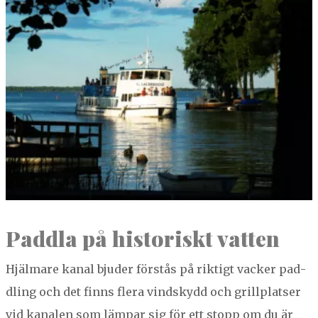
Padd­la på his­toriskt vatten
Hjäl­mare kanal bjud­er förstås på rik­tigt vack­er pad­
dling och det finns flera vin­d­sky­dd och grillplatser
vid kanalen som läm­par sig för ett stopp om du är