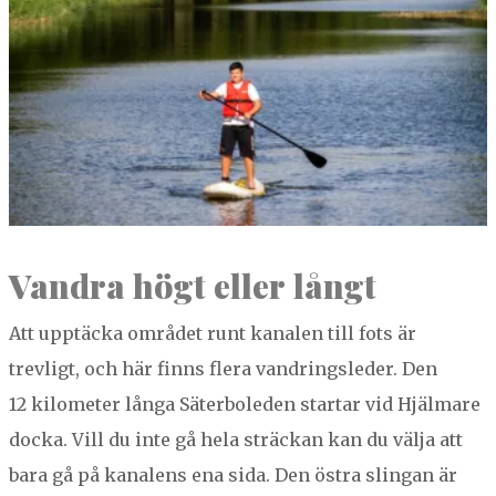
Van­dra hög
t eller långt
Att upp­täc­ka området runt kanalen till fots är
trevligt, och här finns flera van­dringsled­er. Den
12
kilo­me­ter lån­ga Säter­bole­den star­tar vid Hjäl­mare
doc­ka. Vill du inte gå hela sträck­an kan du väl­ja att
bara gå på kanalens ena sida. Den östra slin­gan är