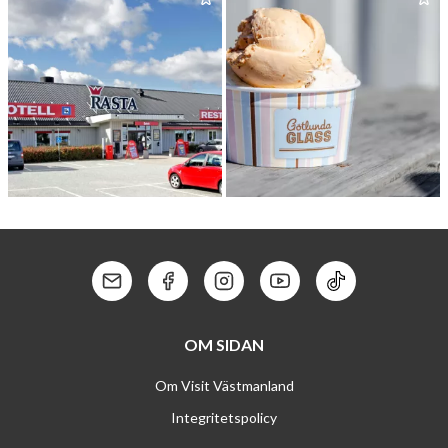
ARBO­GA MUSEUM
ARBO­GA BRYGGERIMUSEUM
RAS­TA ARBOGA
GÖTLUN­DA GLASS
Kontakt: Mail
Kontakt: Facebook
Kontakt: Instagram
Kontakt: Youtube
Kontakt: Tik To
OM SIDAN
Om Visit Västmanland
Integritetspolicy