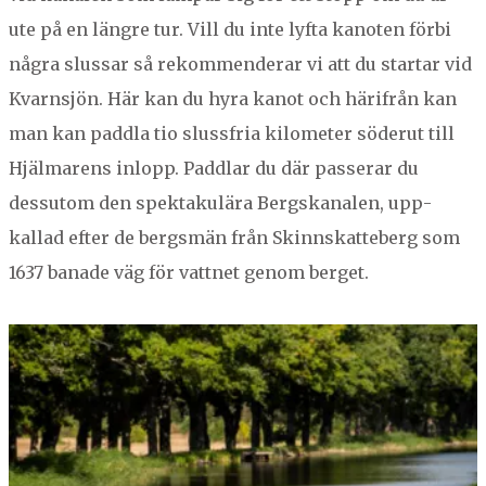
ute på en län­gre tur. Vill du inte lyf­ta kan­oten för­bi
några slus­sar så rek­om­mender­ar vi att du star­tar vid
Kvarn­sjön. Här kan du hyra kan­ot och härifrån kan
man kan padd­la tio slussfria kilo­me­ter söderut till
Hjäl­marens inlopp. Padd­lar du där passer­ar du
dessu­tom den spek­takulära Bergskanalen, upp­
kallad efter de bergsmän från Skinnskat­te­berg som
1637
banade väg för vat­tnet genom berget.