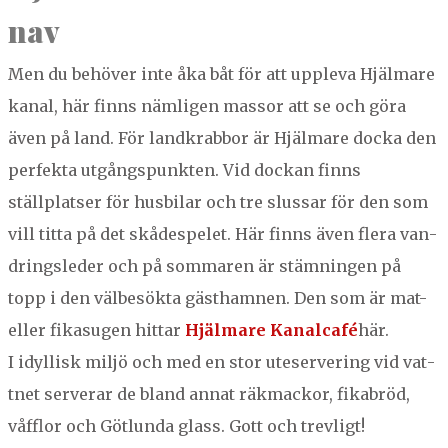
nav
Men du behöver inte åka båt för att uppl­e­va Hjäl­mare
kanal, här finns näm­li­gen mas­sor att se och göra
även på land. För land­krab­bor är Hjäl­mare doc­ka den
per­fek­ta utgångspunk­ten. Vid dock­an finns
ställplatser för hus­bi­lar och tre slus­sar för den som
vill tit­ta på det skåde­spelet. Här finns även flera van­
dringsled­er och på som­maren är stämnin­gen på
topp i den välbesök­ta gästham­nen. Den som är mat-
eller fika­sug­en hit­tar
Hjäl­mare Kanal­café
här.
I idyl­lisk miljö och med en stor ute­server­ing vid vat­
tnet server­ar de bland annat räk­mack­or, fikabröd,
våf­flor och Götlun­da glass. Gott och trevligt!