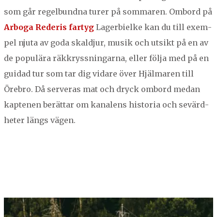
som går regel­bund­na tur­er på som­maren. Ombord på
NORBERG
Arbo­ga Red­eris far­tyg
Lager­bielke kan du till exem­
SALA
Sök
pel nju­ta av goda skald­jur, musik och utsikt på en av
SKINNSKATTEBERG
de pop­ulära räkkryssningar­na, eller föl­ja med på en
SURAHAMMAR
guidad tur som tar dig vidare över Hjäl­maren till
VÄSTERÅS
Öre­bro. Då serveras mat och dryck ombord medan
kapte­nen berät­tar om kanalens his­to­ria och sevärd­
heter längs vägen.