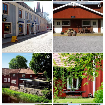
ARBO­GA REDERI
CAFÉ TVÅ SKATOR
ANNS OST EFTR.
TRAVAR­BO GÅRDS­BU­TIK
&
VILT