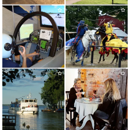
ARBO­GA GOLFKLUBB
HER­RFAL­L­ET FRITIDS- OCH
KONFERENSANLÄGGNING
ARBO­GA ROBOTMUSEUM
ARBO­GA MEDELTIDSDAGAR