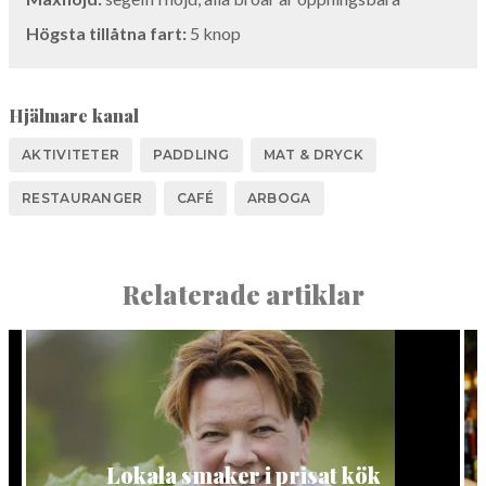
Högs­ta tillåt­na fart:
5
knop
Hjälmare kanal
AKTIVITETER
PADDLING
MAT & DRYCK
RESTAURANGER
CAFÉ
ARBOGA
Relaterade artiklar
Lokala smaker i prisat kök