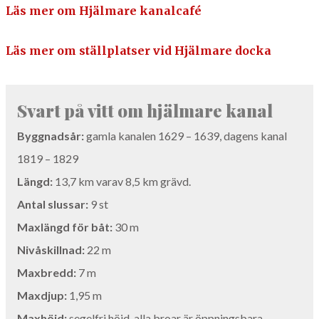
Läs mer om Hjäl­mare kanalcafé
Läs mer om ställplatser vid Hjäl­mare docka
Svart på vitt om hjäl­mare kanal
Byg­gnad­sår:
gam­la kanalen
1629
–
1639
, dagens kanal
1819
–
1829
Längd:
13
,
7
km var­av
8
,
5
km grävd.
Antal slus­sar:
9
st
Maxlängd för båt:
30
m
Nivåskill­nad:
22
m
Maxbredd:
7
m
Maxd­jup:
1
,
95
m
Max­höjd:
segel­fri höjd, alla broar är öpp­n­ings­bara