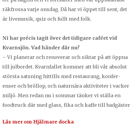
räk­frossa var­je ons­dag. Då har vi öppet till sent, det
är live­musik, quiz och fullt med folk.
Ni har pré­cis tag­it över det tidi­gare caféet vid
Kvarn­sjön. Vad hän­der där nu?
– Vi planer­ar och ren­over­ar och sik­tar på att öpp­na
till jul­bor­det. Kvarn­fal­l­et kom­mer att bli vår abso­lut
störs­ta sat­sning hit­tills med restau­rang, kon­fer­
enser och bröl­lop, och naturnära aktiviteter i vack­er
miljö. Men redan nu i som­mar tänker vi stäl­la en
foodtruck där med glass, fika och kaffe till badgäster
Läs mer om Hjäl­mare docka