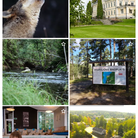
WILD SWE­DEN
FÄR­NA HERRGÅRD
HED­STRÖM­MEN
SKÄRSJÖNS BAD­PLATS