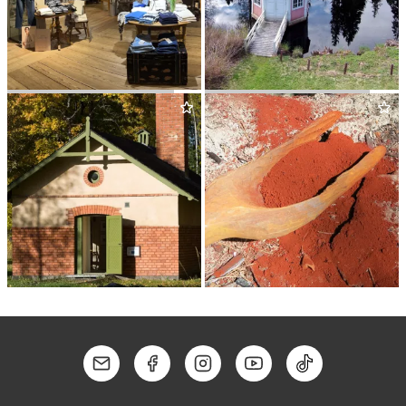
FÄR­NA HERRGÅRDSBOD
EBBA BRA­H­ES LUSTHUS
KRAM­P­EN­MUSEET
RÖDA JOR­DEN
Kontakt: Mail
Kontakt: Facebook
Kontakt: Instagram
Kontakt: Youtube
Kontakt: Tik To