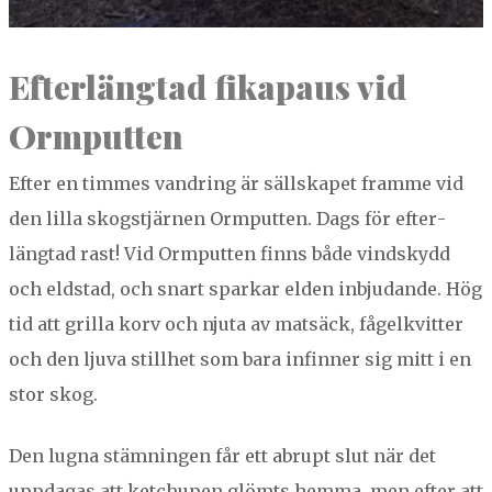
Efter­läng­tad fika­paus vid
Ormputten
Efter en timmes van­dring är säll­skapet framme vid
den lil­la skogstjär­nen Orm­put­ten. Dags för efter­
läng­tad rast! Vid Orm­put­ten finns både vin­d­sky­dd
och eld­stad, och snart sparkar elden inbju­dande. Hög
tid att gril­la korv och nju­ta av mat­säck, fågelkvit­ter
och den lju­va still­het som bara infinner sig mitt i en
stor skog.
Den lugna stämnin­gen får ett abrupt slut när det
uppda­gas att ketchu­pen glömts hem­ma, men efter att