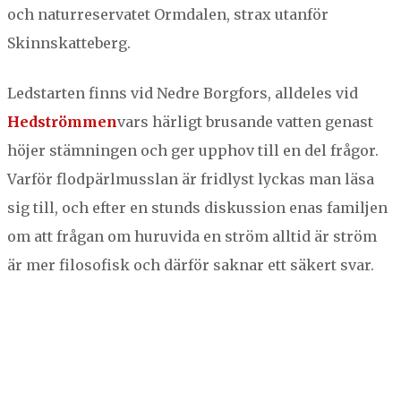
och natur­reser­vatet Orm­dalen, strax utan­för
NORBERG
Skinnskatteberg.
SALA
Sök
SKINNSKATTEBERG
Led­starten finns vid Nedre Borgfors, allde­les vid
SURAHAMMAR
Hed­ström­men
vars härligt bru­sande vat­ten genast
VÄSTERÅS
höjer stämnin­gen och ger upphov till en del frå­gor.
Var­för flod­pärl­mus­s­lan är fridlyst lyckas man läsa
sig till, och efter en stunds diskus­sion enas famil­jen
om att frå­gan om huru­vi­da en ström alltid är ström
är mer filosofisk och där­för sak­nar ett säk­ert svar.