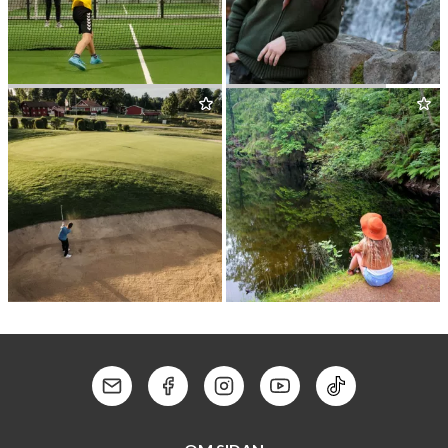
KUNGSÖRSTORP SPORTS
BUSHCRAFT­CEN­TER
CLUB
ARBO­GA GOLFKLUBB
SVIN­RYGGEN
Kontakt: Mail
Kontakt: Facebook
Kontakt: Instagram
Kontakt: Youtube
Kontakt: Tik To