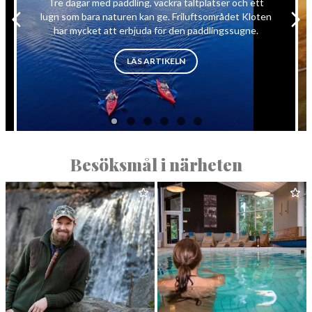
Tre dagar med paddling, vackra tältplatser och ett
lugn som bara naturen kan ge. Friluftsområdet Kloten
har mycket att erbjuda för den paddlingssugne.
”PADDLING I BERGSLAGENS VI
LÄS ARTIKELN
Besöksmål i närheten