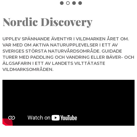
NORBERG
Nordic Discovery
SALA
Sök
SKINNSKATTEBERG
SURAHAMMAR
UPPLEV SPÄNNANDE ÄVENTYR I VILDMARKEN ÅRET OM.
VAR MED OM AKTIVA NATURUPPLEVELSER I ETT AV
VÄSTERÅS
SVERIGES STÖRSTA NATURVÅRDSOMRÅDE. GUIDADE
TURER MED PADDLING OCH VANDRING ELLER BÄVER- OCH
ÄLGSAFARIN I ETT AV LANDETS VILTTÄTASTE
VILDMARKSOMRÅDEN.