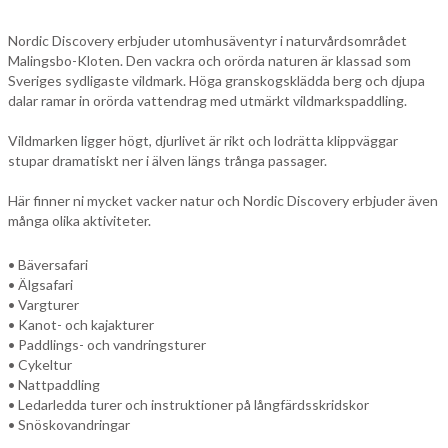
Nordic Discovery erbjuder utomhusäventyr i naturvårdsområdet
Malingsbo-Kloten. Den vackra och orörda naturen är klassad som
Sveriges sydligaste vildmark. Höga granskogsklädda berg och djupa
dalar ramar in orörda vattendrag med utmärkt vildmarkspaddling.
Vildmarken ligger högt, djurlivet är rikt och lodrätta klippväggar
stupar dramatiskt ner i älven längs trånga passager.
Här finner ni mycket vacker natur och Nordic Discovery erbjuder även
många olika aktiviteter.
• Bäversafari
• Älgsafari
• Vargturer
• Kanot- och kajakturer
• Paddlings- och vandringsturer
• Cykeltur
• Nattpaddling
• Ledarledda turer och instruktioner på långfärdsskridskor
• Snöskovandringar