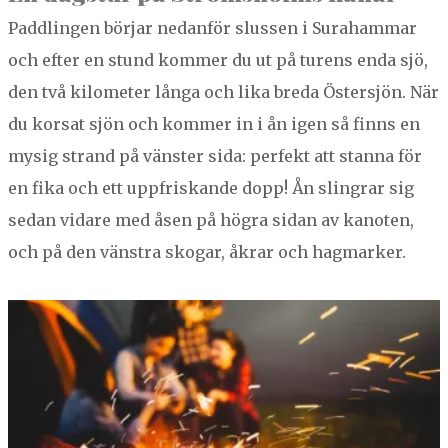
Pad­dlin­gen bör­jar nedan­för slussen i Sura­ham­mar
och efter en stund kom­mer du ut på turens enda sjö,
den två kilo­me­ter lån­ga och lika bre­da Öster­sjön. När
du kor­sat sjön och kom­mer in i ån igen så finns en
mysig strand på vän­ster sida: per­fekt att stan­na för
en fika och ett uppfriskande dopp! Ån slin­grar sig
sedan vidare med åsen på högra sidan av kan­oten,
och på den vän­stra skog­ar, åkrar och hagmarker.