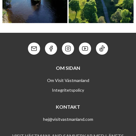
STRÖMSHOLMS KANAL
THOTTS­KA VILLAN
Kontakt: Mail
Kontakt: Facebook
Kontakt: Instagram
Kontakt: Youtube
Kontakt: Tik To
OM SIDAN
Om Visit Västmanland
Integritetspolicy
KONTAKT
hej@visitvastmanland.com
VISIT VÄSTMANLAND SAMVERKAR MED LÄNETS