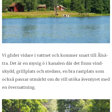
Vi glid­er vidare i vat­tnet och kom­mer snart till Ålsä­
tra. Det är en mysig ö i kanalen där det finns vin­d­
sky­dd, grillplats och utedass, en bra rast­plats som
ock­så pas­sar utmärkt om du vill utö­ka även­tyret med
en övernattning.