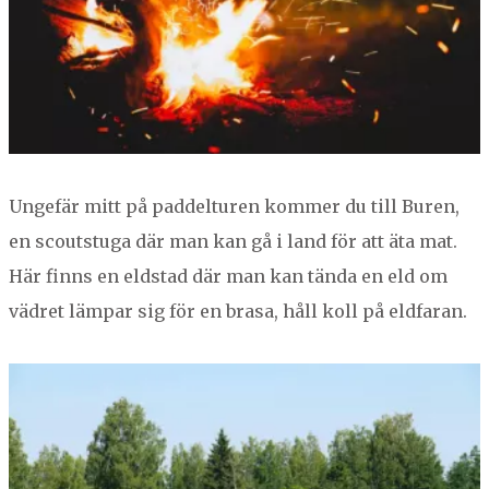
Unge­fär mitt på pad­del­turen kom­mer du till Buren,
en scout­stu­ga där man kan gå i land för att äta mat.
Här finns en eld­stad där man kan tän­da en eld om
vädret läm­par sig för en brasa, håll koll på eldfaran.