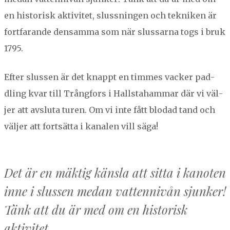
en his­torisk aktivitet, slussnin­gen och tekniken är
fort­farande den­sam­ma som när slus­sar­na togs i bruk
1795
.
Efter slussen är det knappt en timmes vack­er pad­
dling kvar till Trång­fors i Hall­sta­ham­mar där vi väl­
jer att avs­lu­ta turen. Om vi inte fått blo­dad tand och
väl­jer att fort­sät­ta i kanalen vill säga!
Det är en mäk­tig känsla att sit­ta i kan­oten
inne i slussen medan vat­ten­nivån sjunker!
Tänk att du är med om en his­torisk
aktivitet…