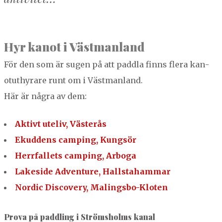
Hyr kan­ot i Västmanland
För den som är sug­en på att padd­la finns flera kan­
otuthyrare runt om i Väst­man­land.
Här är några av dem:
Aktivt ute­liv, Västerås
Ekud­dens camp­ing, Kungsör
Her­rfal­l­ets camp­ing, Arbo­ga
Lake­side Adven­ture, Hall­sta­ham­mar
Nordic Dis­cov­ery, Mal­ings­bo-Kloten
Prova på paddling i Strömsholms kanal