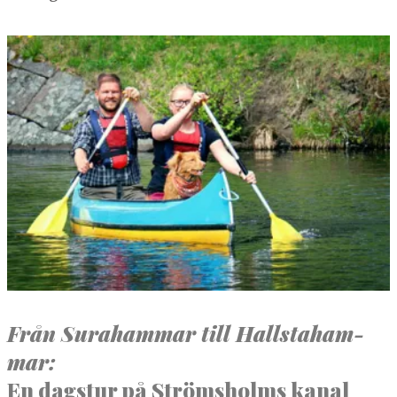
NORBERG
SALA
Sök
SKINNSKATTEBERG
SURAHAMMAR
VÄSTERÅS
Från Sura­ham­mar till Hall­sta­ham­
mar:
En dagstur på Strömsholms kanal