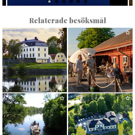
Relaterade besöksmål
SCHEN­STRÖM­S­KA
BORGÅ­SUNDS HAMN
&
KROG