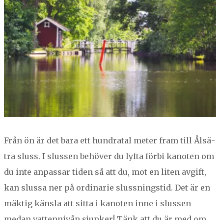
Från ön är det bara ett hun­dratal meter fram till Ålsä­
tra sluss. I slussen behöver du lyf­ta för­bi kan­oten om
du inte anpas­sar tiden så att du, mot en liten avgift,
kan slus­sa ner på ordi­nar­ie slussningstid. Det är en
mäk­tig känsla att sit­ta i kan­oten inne i slussen
medan vat­ten­nivån sjunker! Tänk att du är med om