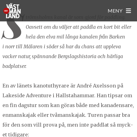
S
Prova
MENY
på
trömsholms kanal är som gjord för pad­dling.
paddling
Oavsett om du väl­jer att padd­la en kort bit eller
i
HEM
Strömsholms
hela den elva mil lån­ga kanalen från Barken
ATT GÖRA
kanal
i norr till Mälaren i söder så har du chans att uppl­e­va
NATUR & ÄVENTYR
MAT & DRYCK
vack­er natur, spän­nande Bergslagshis­to­ria och härli­ga
KULTUR & HISTORIA
badplatser.
CAFÉ
BOENDE
EVENEMANG I VÄSTMANLAND
GÅRDSBUTIKER
UNIKA BOENDEN
STÄDER OCH PLATSER
AKTIVITETER
En av länets kan­otuthyrare är André Axels­son på
PUBAR
CAMPING & STUGOR
BARN & FAMILJ
ARBOGA
BRA ATT VETA
Lake­side Adven­ture i Hall­sta­ham­mar. Han tip­sar om
RESTAURANGER
HOTELL
SEVÄRDHETER
FAGERSTA
en fin dagstur som kan göras både med kanaden­sare,
SMAK AV VÄSTMANLAND
TURISTINFORMATION
STÄLLPLATSER
SHOPPING & DESIGN
HALLSTAHAMMAR
enman­ska­jak eller två­man­ska­jak. Turen pas­sar bra
FAVORITER
WHITE GUIDE
ATT TÄNKA PÅ...
HERRGÅRDAR
KUNGSÖR
för den som vill pro­va på, men inte padd­lat så myck­
Här hittar du sparade favoriter!
et tidigare:
KÖPING
(favoriter sparas endast i den här webbläsaren)