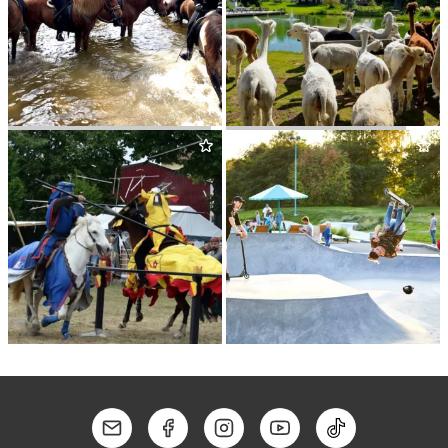
TÖLT­FARI ISLANDSHÄSTAR
NOR­RÄN­GENS ALPACKA
ARBO­GA MEDELTIDSDAGAR
LÖGA SKE­JT­PARK
Kontakt: Mail
Kontakt: Facebook
Kontakt: Instagram
Kontakt: Youtube
Kontakt: Tik To