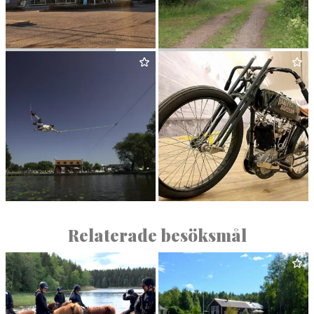
PMU
SEC­OND HAND
UNDER STO­RA EKEN
VÄSTERÅS CABLE PARK
MC
COL­LEC­TION
Relaterade besöksmål