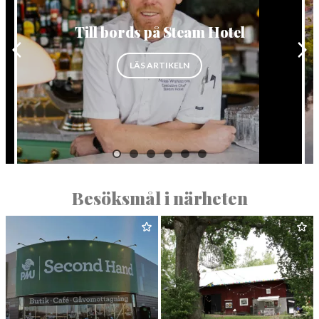
Till bords på Steam Hotel
”TILL BORDS PÅ STEAM HOTEL”
LÄS ARTIKELN
RHET TILL DJUR OCH NATUR”
Besöksmål i närheten