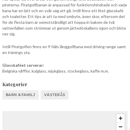
piraterna. Piratgolfbanan är anpassad för funktionshindrade och varje
bana har en lätt och en svår väg att gå. Intill finns ett litet glasskafé
och toaletter. Ett tips är att ta med ombyte, även skor, eftersom det
för de flesta barn är oemotståndligt att hoppa in bakom de två
vattenfallen som strömmar ut genom jättedöskallens ögon och blöta
ner sig.
Intill Piratgolfen finns en 9-håls långgolfbana med driving range samt
en tränings yta.
Glasskaféet serverar:
Belgiska våfflor, kulglass, mjukglass, styckeglass, kaffe m.m.
Kategorier
BARN & FAMILJ
VÄSTERÅS