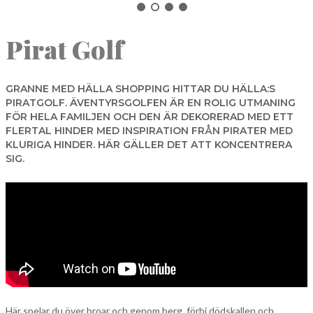
NORBERG
Pirat Golf
SALA
Sök
SKINNSKATTEBERG
SURAHAMMAR
GRANNE MED HÄLLA SHOPPING HITTAR DU HÄLLA:S
PIRATGOLF. ÄVENTYRSGOLFEN ÄR EN ROLIG UTMANING
VÄSTERÅS
FÖR HELA FAMILJEN OCH DEN ÄR DEKORERAD MED ETT
FLERTAL HINDER MED INSPIRATION FRÅN PIRATER MED
KLURIGA HINDER. HÄR GÄLLER DET ATT KONCENTRERA
SIG.
Här spelar du över broar och genom berg, förbi dödskallen och