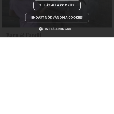
TILLÅT ALLA COOKIES
ENDAST NÖDVÄNDIGA COOKIES
INSTÄLLNINGAR
Barn & Familj
Kolossalt kul för hela familjen! I Västmanland finns mycket roligt
att göra och uppleva för en barnfamilj. Här är några av
guldkornen, som ett fartfyllt actionbad för vattenälskarna eller
en spännande silvergruv… >>