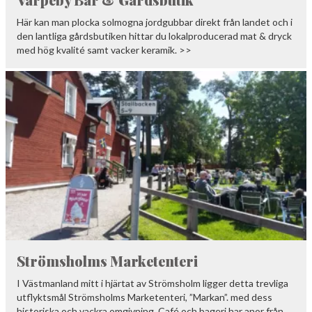
Här kan man plocka solmogna jordgubbar direkt från landet och i
den lantliga gårdsbutiken hittar du lokalproducerad mat & dryck
med hög kvalité samt vacker keramik. >>
Strömsholms Marketenteri
I Västmanland mitt i hjärtat av Strömsholm ligger detta trevliga
utflyktsmål Strömsholms Marketenteri, ”Markan”. med dess
historiska och vackra omgivning. Café och bageri har anor från