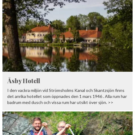
Åsby Hotell
I den vackra miljön vid Strömsholms Kanal och Skantzsjön finns
det anrika hotellet som öppnades den 1 mars 1946 . Alla rum har
badrum med dusch och vissa rum har utsikt över sjön. >>