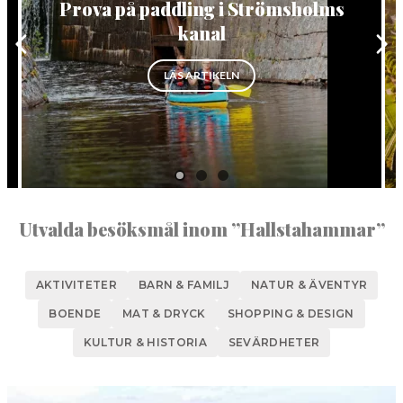
Prova på paddling i Strömsholms
NORBERG
kanal
SALA
Sök
AHAMMAR”
”PROVA PÅ PADDLING I STRÖ
LÄS ARTIKELN
SKINNSKATTEBERG
SURAHAMMAR
VÄSTERÅS
Utvalda besöksmål inom ”Hallstahammar”
AKTIVITETER
BARN & FAMILJ
NATUR & ÄVENTYR
BOENDE
MAT & DRYCK
SHOPPING & DESIGN
KULTUR & HISTORIA
SEVÄRDHETER