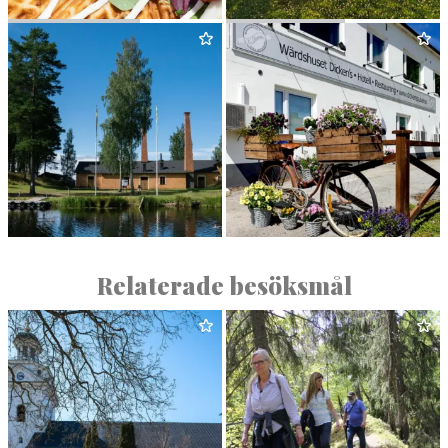
VÅF­FEL­BRUKET
FAGER­S­TA
GK
OLJEÖN I ÄNGELSBERG
WÄRD­SHUSET C. DICKENS
Relaterade besöksmål