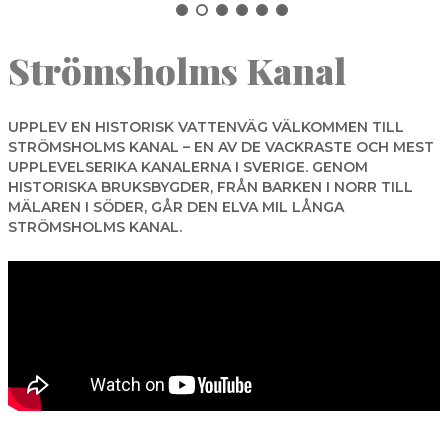
NORBERG
Strömsholms Kanal
SALA
Sök
SKINNSKATTEBERG
SURAHAMMAR
UPPLEV EN HISTORISK VATTENVÄG VÄLKOMMEN TILL
STRÖMSHOLMS KANAL – EN AV DE VACKRASTE OCH MEST
VÄSTERÅS
UPPLEVELSERIKA KANALERNA I SVERIGE. GENOM
HISTORISKA BRUKSBYGDER, FRÅN BARKEN I NORR TILL
MÄLAREN I SÖDER, GÅR DEN ELVA MIL LÅNGA
STRÖMSHOLMS KANAL.