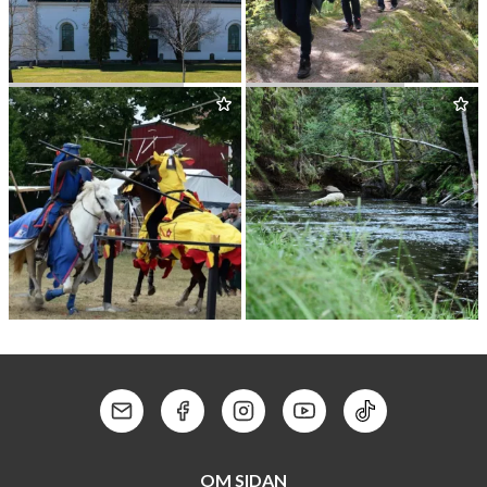
VÄS­TAN­FORS KYRKA
NOR­BERGSLE­DEN
ARBO­GA MEDELTIDSDAGAR
HED­STRÖM­MEN
Kontakt: Mail
Kontakt: Facebook
Kontakt: Instagram
Kontakt: Youtube
Kontakt: Tik To
OM SIDAN