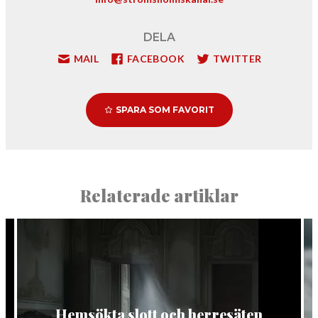
DELA
MAIL
FACEBOOK
TWITTER
SPARA SOM FAVORIT
Relaterade artiklar
Hemsökta slott och herresäten