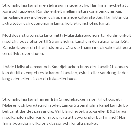
Strömsholms kanal är en ådra som sjuder av liv. Här finns mycket att
göra och uppleva. Rör dig enkelt mellan natursköna omgivningar,
fängslande sevärdheter och spännande kulturskatter. Här hittar du
aktiviteter och evenemang längs hela Strömsholms kanal.
Med dess strategiska läge, mitt i Mälardalsregionen, tar du dig enkelt
med tåg, buss eller bil till Strömsholms kanal om du saknar egen båt.
Kanske lägger du till vid någon av våra gästhamnar och väljer att göra
en utflykt över dagen.
I både Hallstahammar och Smedjebacken finns det kanalbåt, annars
kan du till exempel testa kanot i kanalen, cykel- eller vandringsleder
längs den eller så kan du fiska eller bada.
Strömsholms kanal rinner från Smedjebacken i norr till utloppet i
Mälaren och Borgåsund i söder. Längs Strömsholms kanal kan du bo
bekvämt där det passar dig. Välj bland hotell, stuga eller B&B längs
med kanalen eller varför inte prova att sova under bar himmel? Här
finns boenden i olika prisklasser och för alla smaker.