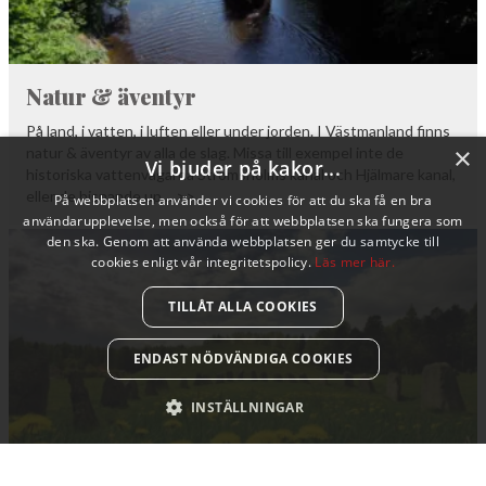
Natur & äventyr
På land, i vatten, i luften eller under jorden. I Västmanland finns
×
natur & äventyr av alla de slag. Missa till exempel inte de
Vi bjuder på kakor...
historiska vattenvägarna Strömsholms kanal och Hjälmare kanal,
eller de hisnande up… >>
På webbplatsen använder vi cookies för att du ska få en bra
användarupplevelse, men också för att webbplatsen ska fungera som
den ska. Genom att använda webbplatsen ger du samtycke till
cookies enligt vår integritetspolicy.
Läs mer här.
TILLÅT ALLA COOKIES
ENDAST NÖDVÄNDIGA COOKIES
INSTÄLLNINGAR