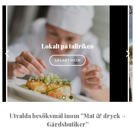
NORBERG
SALA
Sök
SKINNSKATTEBERG
SURAHAMMAR
Lokalt på tallriken
VÄSTERÅS
”LOKALT PÅ TALLRIKEN”
LÄS ARTIKELN
SATSAR PÅ LOKAL MAT”
Utvalda besöksmål inom ”Mat & dryck ->
Gårdsbutiker”