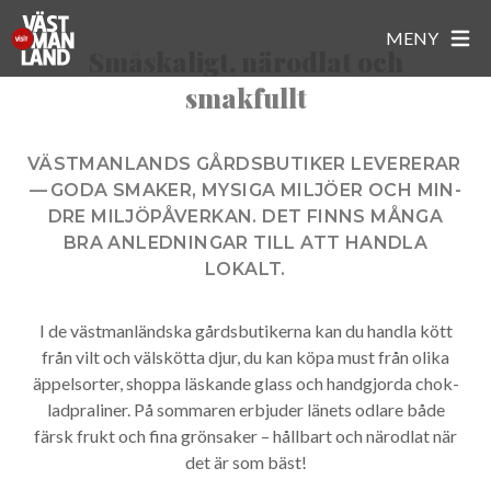
Gårdsbutiker
Gårdsbutiker
MENY
Småskaligt, närodlat och
smakfullt
HEM
ATT GÖRA
VÄSTMANLANDS GÅRDSBUTIKER LEV­ER­ERAR
— GODA SMAK­ER, MYSI­GA MILJÖER OCH MIN­
NATUR & ÄVENTYR
MAT & DRYCK
DRE MILJÖPÅVERKAN. DET FINNS MÅN­GA
KULTUR & HISTORIA
CAFÉ
BRA ANLED­NINGAR TILL ATT HAND­LA
BOENDE
EVENEMANG I VÄSTMANLAND
LOKALT.
GÅRDSBUTIKER
UNIKA BOENDEN
STÄDER OCH PLATSER
AKTIVITETER
PUBAR
CAMPING & STUGOR
I de västmanländska gårdsbutikerna kan du hand­la kött
BARN & FAMILJ
ARBOGA
BRA ATT VETA
RESTAURANGER
från vilt och välskötta djur, du kan köpa must från oli­ka
HOTELL
SEVÄRDHETER
FAGERSTA
äppelsorter, shop­pa läskande glass och handgjor­da chok­
SMAK AV VÄSTMANLAND
TURISTINFORMATION
STÄLLPLATSER
SHOPPING & DESIGN
HALLSTAHAMMAR
lad­pra­lin­er. På som­maren erb­jud­er länets odlare både
FAVORITER
WHITE GUIDE
ATT TÄNKA PÅ...
HERRGÅRDAR
färsk frukt och fina grönsaker – hållbart och närodlat när
KUNGSÖR
Här hittar du sparade favoriter!
det är som bäst!
KÖPING
(favoriter sparas endast i den här webbläsaren)