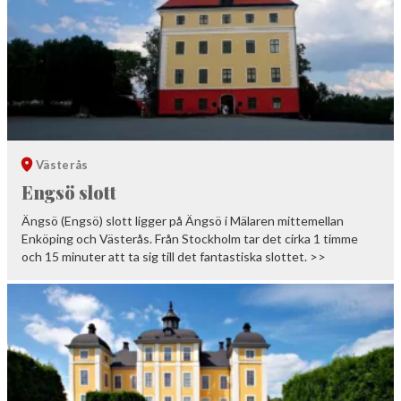
NORBERG
SALA
Sök
SKINNSKATTEBERG
SURAHAMMAR
VÄSTERÅS
Västerås
Engsö slott
Ängsö (Engsö) slott ligger på Ängsö i Mälaren mittemellan
Enköping och Västerås. Från Stockholm tar det cirka 1 timme
och 15 minuter att ta sig till det fantastiska slottet. >>