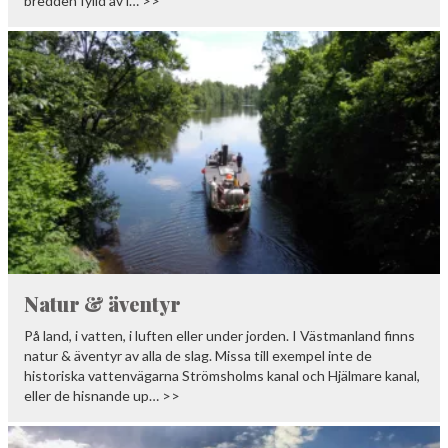
bredden fylld av l… >>
Natur & äventyr
På land, i vatten, i luften eller under jorden. I Västmanland finns
natur & äventyr av alla de slag. Missa till exempel inte de
historiska vattenvägarna Strömsholms kanal och Hjälmare kanal,
eller de hisnande up… >>