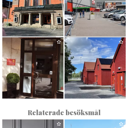
VÄST­MAN­LANDS TEATER
ERIK­SLUND SHOP­PING
CENTER
HOME HOTEL ETAGE
ROCK­LUN­DA VILLAGE
Relaterade besöksmål