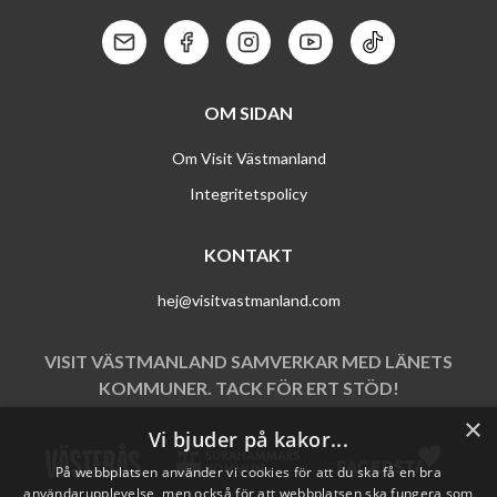
Kontakt: Mail
Kontakt: Facebook
Kontakt: Instagram
Kontakt: Youtube
Kontakt: Tik To
OM SIDAN
Om Visit Västmanland
Integritetspolicy
KONTAKT
hej@visitvastmanland.com
VISIT VÄSTMANLAND SAMVERKAR MED LÄNETS
KOMMUNER. TACK FÖR ERT STÖD!
×
Vi bjuder på kakor...
På webbplatsen använder vi cookies för att du ska få en bra
användarupplevelse, men också för att webbplatsen ska fungera som