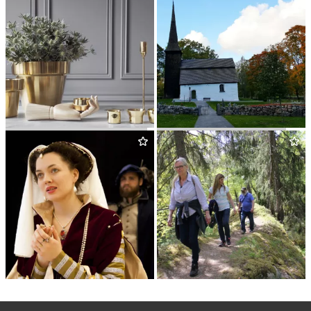
SKUL­TUNA MESSINGSBRUK
KUNGS BARKARÖ KYRKA
ARBO­GATEATERN
NOR­BERGSLE­DEN