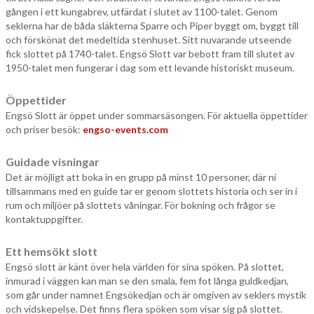
gången i ett kungabrev, utfärdat i slutet av 1100-talet. Genom
seklerna har de båda släkterna Sparre och Piper byggt om, byggt till
och förskönat det medeltida stenhuset. Sitt nuvarande utseende
fick slottet på 1740-talet. Engsö Slott var bebott fram till slutet av
1950-talet men fungerar i dag som ett levande historiskt museum.
Öppettider
Engsö Slott är öppet under sommarsäsongen. För aktuella öppettider
och priser besök:
engso-events.com
Guidade visningar
Det är möjligt att boka in en grupp på minst 10 personer, där ni
tillsammans med en guide tar er genom slottets historia och ser in i
rum och miljöer på slottets våningar. För bokning och frågor se
kontaktuppgifter.
Ett hemsökt slott
Engsö slott är känt över hela världen för sina spöken. På slottet,
inmurad i väggen kan man se den smala, fem fot långa guldkedjan,
som går under namnet Engsökedjan och är omgiven av seklers mystik
och vidskepelse. Det finns flera spöken som visar sig på slottet.