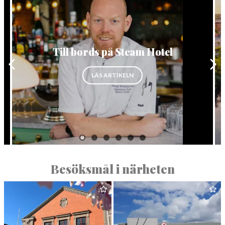
Till bords på Steam Hotel
”TILL BORDS PÅ STEAM HOTEL”
LÄS ARTIKELN
Besöksmål i närheten