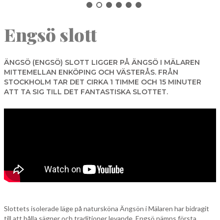
NORBERG
Engsö slott
SALA
Sök
SKINNSKATTEBERG
SURAHAMMAR
ÄNGSÖ (ENGSÖ) SLOTT LIGGER PÅ ÄNGSÖ I MÄLAREN
MITTEMELLAN ENKÖPING OCH VÄSTERÅS. FRÅN
VÄSTERÅS
STOCKHOLM TAR DET CIRKA 1 TIMME OCH 15 MINUTER
ATT TA SIG TILL DET FANTASTISKA SLOTTET.
Slottets isolerade läge på natursköna Ängsön i Mälaren har bidragit
till att hålla sägner och traditioner levande. Engsö nämns första