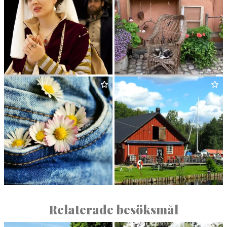
ARBO­GATEATERN
KURIOS­A­BO­DEN I ARBOGA
POPS
HJÄL­MARE KANALCAFÉ
Relaterade besöksmål