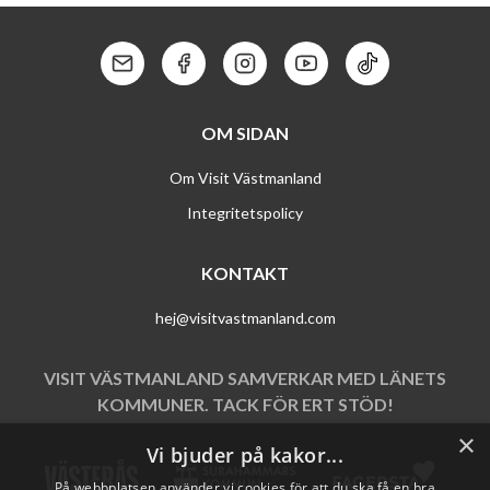
TALLBACKA
Kontakt: Mail
Kontakt: Facebook
Kontakt: Instagram
Kontakt: Youtube
Kontakt: Tik To
OM SIDAN
Om Visit Västmanland
Integritetspolicy
KONTAKT
hej@visitvastmanland.com
VISIT VÄSTMANLAND SAMVERKAR MED LÄNETS
KOMMUNER. TACK FÖR ERT STÖD!
×
Vi bjuder på kakor...
På webbplatsen använder vi cookies för att du ska få en bra