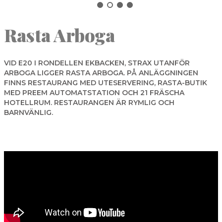
NORBERG
Rasta Arboga
SALA
Sök
SKINNSKATTEBERG
SURAHAMMAR
VID E20 I RONDELLEN EKBACKEN, STRAX UTANFÖR
ARBOGA LIGGER RASTA ARBOGA. PÅ ANLÄGGNINGEN
VÄSTERÅS
FINNS RESTAURANG MED UTESERVERING, RASTA-BUTIK
MED PREEM AUTOMATSTATION OCH 21 FRÄSCHA
HOTELLRUM. RESTAURANGEN ÄR RYMLIG OCH
BARNVÄNLIG.