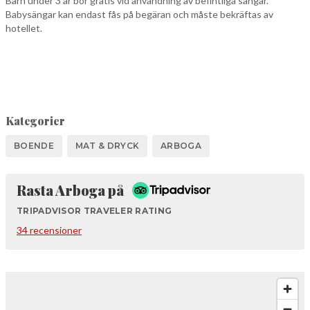
Barn under 3 år bor gratis vid användning av befintliga sängar.
Babysängar kan endast fås på begäran och måste bekräftas av
hotellet.
Kategorier
BOENDE
MAT & DRYCK
ARBOGA
Tripadvisor
Rasta Arboga på
TRIPADVISOR TRAVELER RATING
34 recensioner