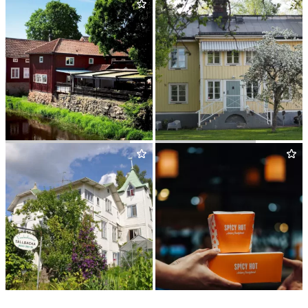
RESTAU­RANG ÅGÅRDEN
B
&
B RUT­GÅR­DEN
VAN­DRARHEM­MET
SPICY HOT