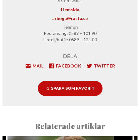
KONTAKT
Hemsida
arboga@rasta.se
Tele­fon
Restau­rang:
0589
–
101
90
Hotell/​butik:
0589
–
124
00
DELA
MAIL
FACEBOOK
TWITTER
SPARA SOM FAVORIT
Relaterade artiklar