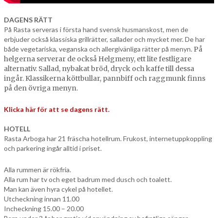
DAGENS RÄTT
På Rasta serveras i första hand svensk husmanskost, men de
erbjuder också klassiska grillrätter, sallader och mycket mer. De har
både vegetariska, veganska och allergivänliga rätter på menyn.
På
helgerna serverar de också Helgmeny, ett lite festligare
alternativ. Sallad, nybakat bröd, dryck och kaffe till dessa
ingår. Klassikerna köttbullar, pannbiff och raggmunk finns
på den övriga menyn.
Klicka här för att se dagens rätt.
HOTELL
Rasta Arboga har 21 fräscha hotellrum. Frukost, internetuppkoppling
och parkering ingår alltid i priset.
Alla rummen är rökfria.
Alla rum har tv och eget badrum med dusch och toalett.
Man kan även hyra cykel på hotellet.
Utcheckning innan 11.00
Incheckning 15.00 – 20.00