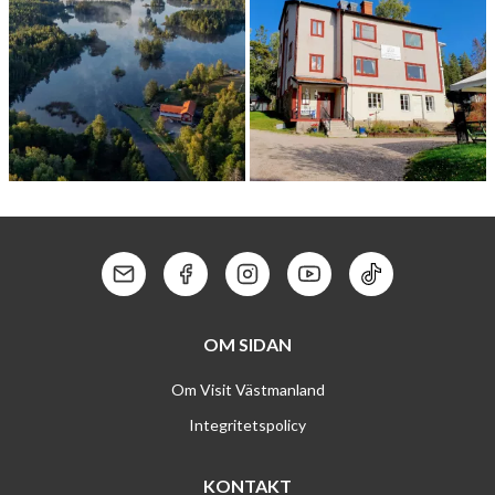
KVARN­FAL­L­ET
NYA SERVERIN­GEN
Kontakt: Mail
Kontakt: Facebook
Kontakt: Instagram
Kontakt: Youtube
Kontakt: Tik To
OM SIDAN
Om Visit Västmanland
Integritetspolicy
KONTAKT