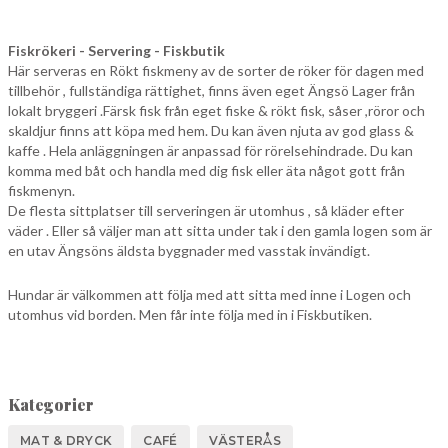
Fiskrökeri - Servering - Fiskbutik
Här serveras en Rökt fiskmeny av de sorter de röker för dagen med
tillbehör , fullständiga rättighet, finns även eget Ängsö Lager från
lokalt bryggeri .Färsk fisk från eget fiske & rökt fisk, såser ,röror och
skaldjur finns att köpa med hem. Du kan även njuta av god glass &
kaffe . Hela anläggningen är anpassad för rörelsehindrade. Du kan
komma med båt och handla med dig fisk eller äta något gott från
fiskmenyn.
De flesta sittplatser till serveringen är utomhus , så kläder efter
väder . Eller så väljer man att sitta under tak i den gamla logen som är
en utav Ängsöns äldsta byggnader med vasstak invändigt.
Hundar är välkommen att följa med att sitta med inne i Logen och
utomhus vid borden. Men får inte följa med in i Fiskbutiken.
Kategorier
MAT & DRYCK
CAFÉ
VÄSTERÅS