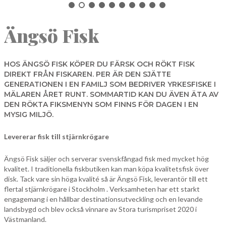
NORBERG
Ängsö Fisk
SALA
Sök
SKINNSKATTEBERG
SURAHAMMAR
HOS ÄNGSÖ FISK KÖPER DU FÄRSK OCH RÖKT FISK
DIREKT FRÅN FISKAREN. PER ÄR DEN SJÄTTE
VÄSTERÅS
GENERATIONEN I EN FAMILJ SOM BEDRIVER YRKESFISKE I
MÄLAREN ÅRET RUNT. SOMMARTID KAN DU ÄVEN ÄTA AV
DEN RÖKTA FIKSMENYN SOM FINNS FÖR DAGEN I EN
MYSIG MILJÖ.
Levererar fisk till stjärnkrögare
Ängsö Fisk säljer och serverar svenskfångad fisk med mycket hög
kvalitet. I traditionella fiskbutiken kan man köpa kvalitetsfisk över
disk. Tack vare sin höga kvalité så är Ängsö Fisk, leverantör till ett
flertal stjärnkrögare i Stockholm . Verksamheten har ett starkt
engagemang i en hållbar destinationsutveckling och en levande
landsbygd och blev också vinnare av Stora turismpriset 2020 i
Västmanland.