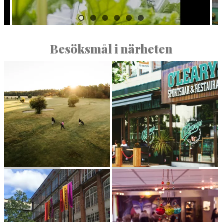
Besöksmål i närheten
HÄL­LA GOLF
O’LEARYS — VÄSTERÅS