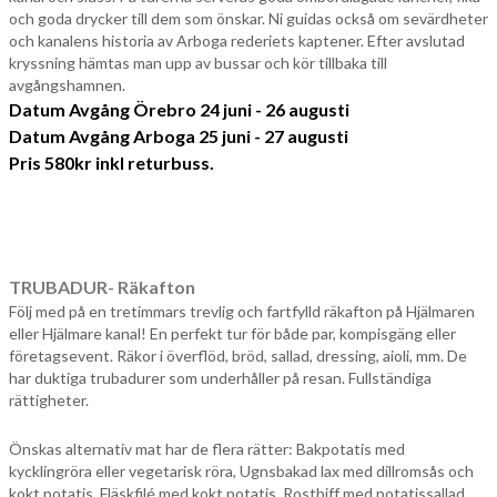
och goda drycker till dem som önskar. Ni guidas också om sevärdheter
och kanalens historia av Arboga rederiets kaptener. Efter avslutad
kryssning hämtas man upp av bussar och kör tillbaka till
avgångshamnen.
Datum Avgång Örebro 24 juni - 26 augusti
Datum Avgång Arboga 25 juni - 27 augusti
Pris 580kr inkl returbuss.
TRUBADUR- Räkafton
Följ med på en tretimmars trevlig och fartfylld räkafton på Hjälmaren
eller Hjälmare kanal! En perfekt tur för både par, kompisgäng eller
företagsevent. Räkor i överflöd, bröd, sallad, dressing, aioli, mm. De
har duktiga trubadurer som underhåller på resan. Fullständiga
rättigheter.
Önskas alternativ mat har de flera rätter: Bakpotatis med
kycklingröra eller vegetarisk röra, Ugnsbakad lax med dillromsås och
kokt potatis, Fläskfilé med kokt potatis, Rostbiff med potatissallad,