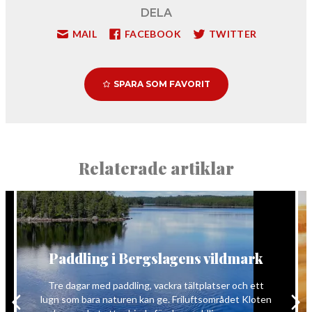
DELA
MAIL
FACEBOOK
TWITTER
SPARA SOM FAVORIT
Relaterade artiklar
Paddling i Bergslagens vildmark
Tre dagar med paddling, vackra tältplatser och ett
lugn som bara naturen kan ge. Friluftsområdet Kloten