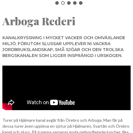
NORBERG
Arboga Rederi
SALA
Sök
SKINNSKATTEBERG
SURAHAMMAR
KANALKRYSSNING I MYCKET VACKER OCH OMVÄXLANDE
MILJÖ. FÖRUTOM SLUSSAR UPPLEVER NI VACKRA
VÄSTERÅS
JORDBRUKSLANDSKAP, SMÅ SJÖAR OCH DEN TROLSKA
BERGSKANALEN SOM LIGGER INSPRÄNGD I URSKOGEN.
Turer på Hjälmare kanal avgår från Örebro och Arboga. Man får på
dessa turer även uppleva en sjötur på Hjälmaren, Svartån och Örebro
kanal och sluss. På turerna serveras goda ombordlagade luncher, fika