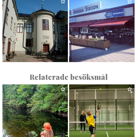
ARBO­GA MEDELTIDSDAGAR
ARBO­GA GOLFKLUBB
ARBO­GA MUSEUM
KON­DI­TORI BIVUR ARBOGA
Relaterade besöksmål