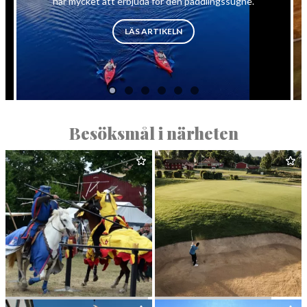
har mycket att erbjuda för den paddlingssugne.
”PADDLING I BERGSLAGENS VI
LÄS ARTIKELN
Besöksmål i närheten