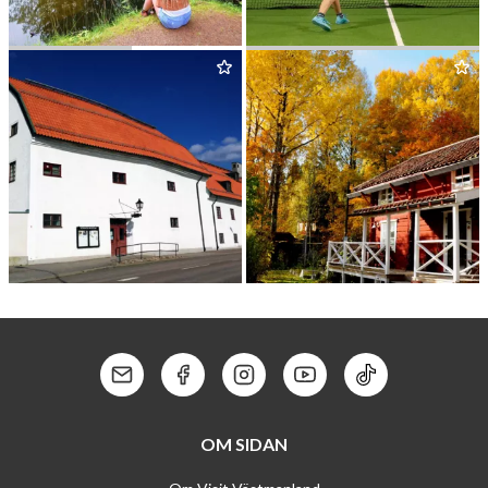
SVIN­RYGGEN
KUNGSÖRSTORP SPORTS
CLUB
KÖPINGS MUSE­UM
EDENS GAR­DEN
Kontakt: Mail
Kontakt: Facebook
Kontakt: Instagram
Kontakt: Youtube
Kontakt: Tik To
OM SIDAN