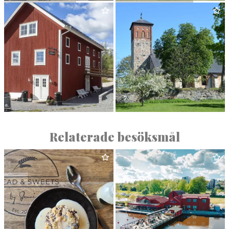
STAD­SKÄL­LAREN
HÖGSJÖ WÄRD­HUS
GÅRDS­BU­TIKEN I SMEDBY
S:T NICO­LAI KYRKA
Relaterade besöksmål