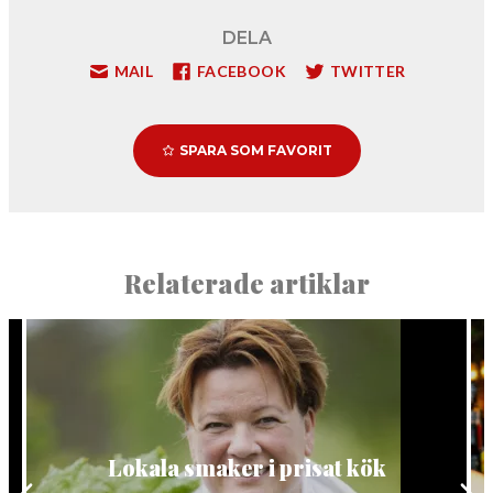
DELA
MAIL
FACEBOOK
TWITTER
SPARA SOM FAVORIT
Relaterade artiklar
Lokala smaker i prisat kök