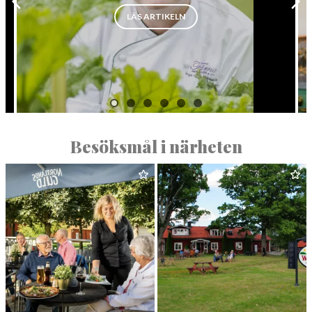
”LOKALA SMAKER I PRISAT KÖ
LÄS ARTIKELN
Besöksmål i närheten