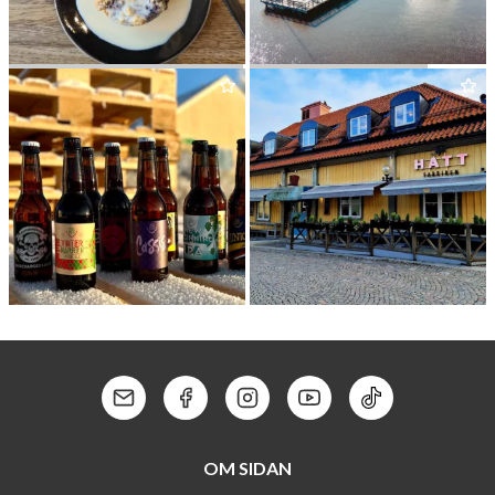
BREAD
&
SWEETS BY JENNIE
CARLS­SON PÅ KAJEN
HANTVERKS­BRYG­GERI­ET
NYA HAT­TFAB­RIKEN
Kontakt: Mail
Kontakt: Facebook
Kontakt: Instagram
Kontakt: Youtube
Kontakt: Tik To
OM SIDAN