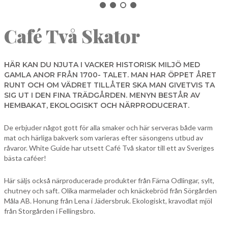
NORBERG
Café Två Skator
SALA
Sök
SKINNSKATTEBERG
SURAHAMMAR
HÄR KAN DU NJUTA I VACKER HISTORISK MILJÖ MED
GAMLA ANOR FRÅN 1700- TALET. MAN HAR ÖPPET ÅRET
VÄSTERÅS
RUNT OCH OM VÄDRET TILLÅTER SKA MAN GIVETVIS TA
SIG UT I DEN FINA TRÄDGÅRDEN. MENYN BESTÅR AV
HEMBAKAT, EKOLOGISKT OCH NÄRPRODUCERAT.
De erbjuder något gott för alla smaker och här serveras både varm
mat och härliga bakverk som varieras efter säsongens utbud av
råvaror. White Guide har utsett Café Två skator till ett av Sveriges
bästa caféer!
Här säljs också närproducerade produkter från Färna Odlingar, sylt,
chutney och saft. Olika marmelader och knäckebröd från Sörgården
Måla AB. Honung från Lena i Jädersbruk. Ekologiskt, kravodlat mjöl
från Storgården i Fellingsbro.