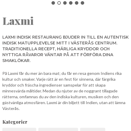
NORBERG
Laxmi
SALA
Sök
SKINNSKATTEBERG
SURAHAMMAR
LAXMI INDISK RESTAURANG BJUDER IN TILL EN AUTENTISK
INDISK MATUPPLEVELSE MITT I VÄSTERÅS CENTRUM.
VÄSTERÅS
TRADITIONELLA RECEPT, HÄRLIGA KRYDDOR OCH
NYTTIGA RÅVAROR VÄNTAR PÅ ATT FÖRFÖRA DINA
SMAKLÖKAR.
På Laxmi får du mer än bara mat; du får en resa genom Indiens rika
kultur och smaker. Varje rätt är en fest för sinnena, där färgrika
kryddor och fräscha ingredienser samspelar för att skapa
minnesvärda måltider. Medan du njuter av de noggrant tillagade
rätterna, omfamnas du av den indiska kulturen, musiken och den
gästvänliga atmosfären. Laxmi är din biljett till Indien, utan att lämna
Västerås.
Kategorier