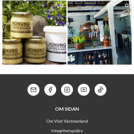
GREKISKA GRILL
&
BAR
PIAZ­ZA DI SPAGNA
KATRINELUNDS BIGÅRD
BISTRO GÅR­DEN
Kontakt: Mail
Kontakt: Facebook
Kontakt: Instagram
Kontakt: Youtube
Kontakt: Tik To
OM SIDAN
Om Visit Västmanland
Integritetspolicy