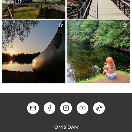
ASKÖVIKEN
HÄLLESKOGS­BRÄN­NANS
NATURRESERVAT
NORDIC DIS­COV­ERY
SVIN­RYGGEN
Kontakt: Mail
Kontakt: Facebook
Kontakt: Instagram
Kontakt: Youtube
Kontakt: Tik To
OM SIDAN