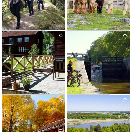
NOR­BERGSLE­DEN
KOLM­STAHÖJ­DENS ALPACKA
ULVS­BO­MUREN VILD­MARK
HJÄL­MARE DOCKA
&
LANTLIV