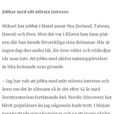
Job­bar med sitt störs­ta intresse
Mikael har job­bat i bland annat Nya Zee­land, Tai­wan,
Hawaii och Peru. Men det var i Kloten han fann plat­
sen där han kunde förverk­li­ga sina dröm­mar. Här är
ingen dag den andra lik, för över väder och vil­da djur
rår man inte. Att job­ba med akti­va natu­rup­plevelser
är lika krä­vande som givande.
– Jag har valt att job­ba med mitt störs­ta intresse och
även om det är slit­samt så är det efter
42
år med
även­tyrs­tur­ism fort­farande kul. Nordic Dis­cov­ery har
bliv­it pop­ulärare än jag någon­sin hade trott. I bör­jan
gap­skrat­tade mina kom­p­is­ar och sa att ingen skulle