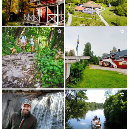
EDENS GAR­DEN
AKTIVT UTE­LIV
BJÖRNÖGÅRDEN
BRUK­SLE­DEN
WILDER­NESS LODGE