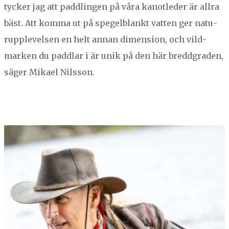
tyck­er jag att pad­dlin­gen på våra kan­otled­er är all­ra
bäst. Att kom­ma ut på spegel­blankt vat­ten ger natu­
rup­plevelsen en helt annan dimen­sion, och vild­
marken du padd­lar i är unik på den här bred­dgraden,
säger Mikael Nilsson.