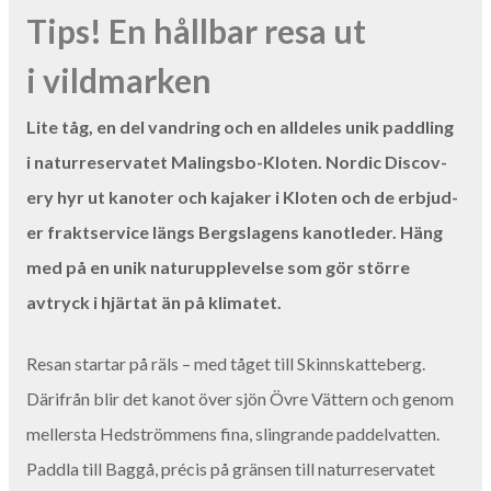
Tips! En håll­bar resa ut
i vildmarken
Lite tåg, en del van­dring och en allde­les unik pad­dling
i natur­reser­vatet Mal­ings­bo-Kloten. Nordic Dis­cov­
ery hyr ut kan­ot­er och kajak­er i Kloten och de erb­jud­
er frak­t­ser­vice längs Bergsla­gens kan­otled­er. Häng
med på en unik natu­rup­plevelse som gör större
avtryck i hjär­tat än på klimatet.
Resan star­tar på räls – med tåget till Skinnskat­te­berg.
Därifrån blir det kan­ot över sjön Övre Vät­tern och genom
meller­s­ta Hed­ström­mens fina, slin­grande pad­del­vat­ten.
Padd­la till Bag­gå, pré­cis på gränsen till natur­reser­vatet