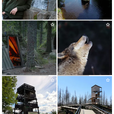
BUSHCRAFT­CEN­TER
STRÖMSHOLMS KANAL
KOLAR­BYN ECO LODGE
WILD SWE­DEN