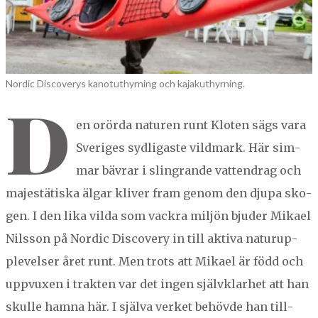
NORBERG
SALA
Sök
SKINNSKATTEBERG
Nordic Discoverys kanotuthyrning och kajakuthyrning.
SURAHAMMAR
D
VÄSTERÅS
en orör­da naturen runt Kloten sägs vara
Sveriges sydli­gaste vild­mark. Här sim­
mar bävrar i slin­grande vat­ten­drag och
majestätiska älgar kliv­er fram genom den dju­pa sko­
gen. I den lika vil­da som vack­ra miljön bjud­er Mikael
Nils­son på Nordic Dis­cov­ery in till akti­va natu­rup­
plevelser året runt. Men trots att Mikael är född och
uppvux­en i trak­ten var det ingen självk­larhet att han
skulle ham­na här. I själ­va ver­ket behövde han till­