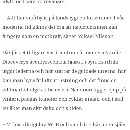
idyll med bara
30
invånare.
– Allt fler små byar på lands­byg­den försvin­ner. I vår
mod­er­na tid känns det bra att natur­tur­is­men kan
fungera som en motkraft, säger Mikael Nilsson.
Där jär­net tidi­gare var i cen­trum är numera Nordic
Dis­cov­erys även­tyrscen­tral hjär­tat i byn. Härifrån
utgår led­er­na och här star­tar de guidade tur­erna, här
kan man hyra friluft­sutrust­ning och det finns en
vild­mark­slodge att bo över i. När snön lig­ger djup på
vin­tern packas kan­ot­er och cyk­lar undan, och i stäl­
let åker man skrid­sko och skidor.
– Vi har rik­tigt bra
MTB
och van­dring här, men själv