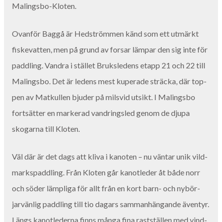
Malingsbo-Kloten.
Ovan­för Bag­gå är Hed­ström­men känd som ett utmärkt
fiske­vat­ten, men på grund av for­sar läm­par den sig inte för
pad­dling. Van­dra i stäl­let Bruk­sle­dens etapp
21
och
22
till
Mal­ings­bo. Det är ledens mest kuper­ade sträc­ka, där top­
pen av Matkullen bjud­er på milsvid utsikt. I Mal­ings­bo
fort­sät­ter en mark­er­ad van­dringsled genom de dju­pa
skog­a­r­na till Kloten.
Väl där är det dags att kli­va i kan­oten – nu vän­tar unik vild­
markspad­dling. Från Kloten går kan­otled­er åt både norr
och söder lämpli­ga för allt från en kort barn- och nybör­
jarvän­lig pad­dling till tio dagars sam­man­hän­gande även­tyr.
Längs kan­otled­er­na finns mån­ga fina rast­ställen med vin­d­