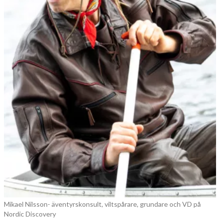
Mikael Nilsson- äventyrskonsult, viltspårare, grundare och VD på
Nordic Discovery