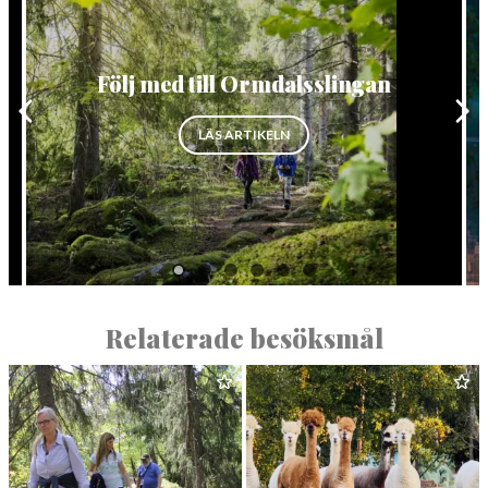
Följ med till Ormdalsslingan
”FÖLJ MED TILL ORMDALSSLIN
LÄS ARTIKELN
Relaterade besöksmål