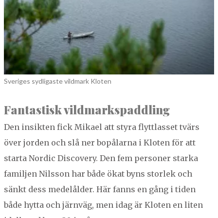
Sveriges sydligaste vildmark Kloten
Fan­tastisk vildmarkspaddling
Den insik­ten fick Mikael att styra fly­t­t­las­set tvärs
över jor­den och slå ner bopålar­na i Kloten för att
star­ta Nordic Dis­cov­ery. Den fem per­son­er star­ka
famil­jen Nils­son har både ökat byns stor­lek och
sänkt dess medelålder. Här fanns en gång i tiden
både hyt­ta och järn­väg, men idag är Kloten en liten