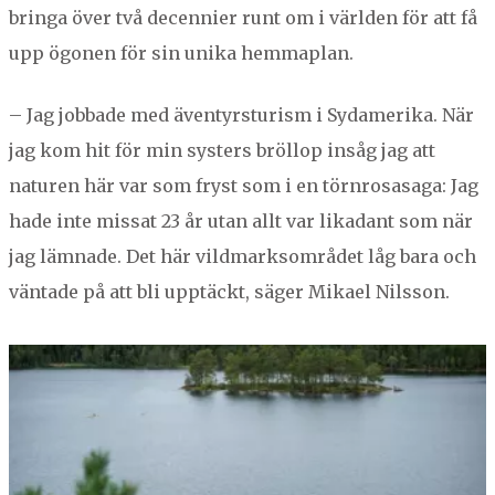
bringa över två decen­nier runt om i världen för att få
upp ögo­nen för sin uni­ka hemmaplan.
– Jag job­bade med även­tyrs­tur­ism i Sydameri­ka. När
jag kom hit för min sys­ters bröl­lop insåg jag att
naturen här var som fryst som i en törn­rosasaga: Jag
hade inte mis­sat
23
år utan allt var likadant som när
jag läm­nade. Det här vild­mark­som­rådet låg bara och
vän­tade på att bli upp­täckt, säger Mikael Nilsson.