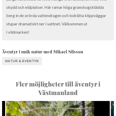
sky­dd och eld­platser. Här ramar höga granskogskläd­da
berg in de orör­da vat­ten­dra­gen och lodrät­ta klip­pväg­gar
stu­par drama­tiskt ner i vat­tnet. Välkom­men ut
i vildmarken!
Äventyr i unik natur med Mikael Nilsson
NATUR & ÄVENTYR
Fler möjligheter till äventyr i
Västmanland