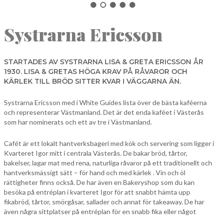
NORBERG
Systrarna Ericsson
SALA
Sök
SKINNSKATTEBERG
SURAHAMMAR
STARTADES AV SYSTRARNA LISA & GRETA ERICSSON ÅR
1930. LISA & GRETAS HÖGA KRAV PÅ RÅVAROR OCH
VÄSTERÅS
KÄRLEK TILL BRÖD SITTER KVAR I VÄGGARNA ÄN.
Systrarna Ericsson med i White Guides lista över de bästa kaféerna
och representerar Västmanland. Det är det enda kaféet i Västerås
som har nominerats och ett av tre i Västmanland.
Cafét är ett lokalt hantverksbageri med kök och servering som ligger i
Kvarteret Igor mitt i centrala Västerås. De bakar bröd, tårtor,
bakelser, lagar mat med rena, naturliga råvaror på ett traditionellt och
hantverksmässigt sätt – för hand och med kärlek . Vin och öl
rättigheter finns också. De har även en Bakeryshop som du kan
besöka på entréplan i kvarteret Igor för att snabbt hämta upp
fikabröd, tårtor, smörgåsar, sallader och annat för takeaway. De har
även några sittplatser på entréplan för en snabb fika eller något