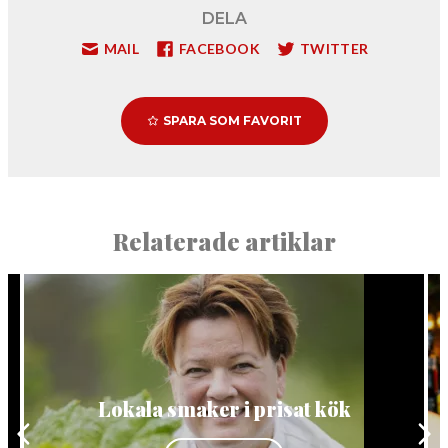
DELA
MAIL
FACEBOOK
TWITTER
SPARA SOM FAVORIT
Relaterade artiklar
Lokala smaker i prisat kök