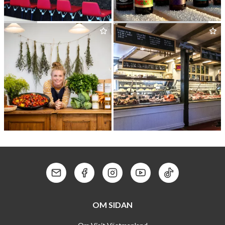
VICHI
HANTVERKS­BRYG­GERI­ET
MUNK­TORPS PRÄSTGÅRD
ÅSBY KÖTT
&
VILT
Kontakt: Mail
Kontakt: Facebook
Kontakt: Instagram
Kontakt: Youtube
Kontakt: Tik To
OM SIDAN