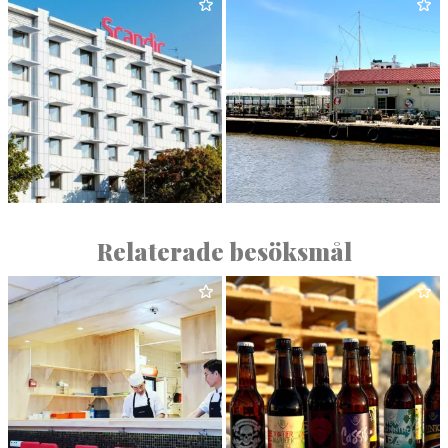
AKTIVT UTE­LIV —
WÅF­FEL­BAREN
HÖGHÖJDSBANA
SCAN­DIC
MAG­A­SINET
Relaterade besöksmål