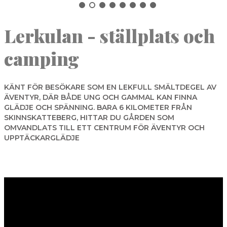
NORBERG
Lerkulan - ställplats och
SALA
Sök
SKINNSKATTEBERG
camping
SURAHAMMAR
VÄSTERÅS
KÄNT FÖR BESÖKARE SOM EN LEKFULL SMÄLTDEGEL AV
ÄVENTYR, DÄR BÅDE UNG OCH GAMMAL KAN FINNA
GLÄDJE OCH SPÄNNING. BARA 6 KILOMETER FRÅN
SKINNSKATTEBERG, HITTAR DU GÅRDEN SOM
OMVANDLATS TILL ETT CENTRUM FÖR ÄVENTYR OCH
UPPTÄCKARGLÄDJE