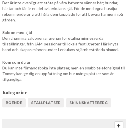
Det är inte ovanligt att stöta på våra fyrbenta vänner här; hundar,
hästar och får är en del av Lerkulans själ. För de med egna husdjur
rekommenderar vi att hålla dem kopplade för att bevara harmonin på
gården.
Saloon med själ
Den charmiga saloonen är arenan för otaliga minnesvärda
tillställningar, från JAM-sessioner till lokala festligheter. Här knyts
band och skapas minnen under Lerkulans stjärnbeströdda himmel.
Kom som du är
Du kan inte förhandsboka inte platser, men en snabb telefonsignal till
Tommy kan ge dig en uppfattning om hur många platser som är
tillgängliga.
Kategorier
BOENDE
STÄLLPLATSER
SKINNSKATTEBERG