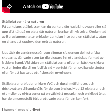
Ställplatser nära naturen
På Lerkulans ställplatser kan du parkera din husbil, husvagn eller slå
upp ditt tält på en plats där naturen berikar din vistelse. Omfamnad
av Bergslagens natur erbjuder Lerkulan inte bara en ställplats, utan
en chans att uppleva den orörda naturen.
Upptäck de vandringsspår som slingrar sig genom de historiska
skogarna, där varje steg tar dig djupare in i ett landskap formad av
istidens hand. Vid sidan om ställplatserna glider en bäck vars klara
vatten leder dig till en idyllisk sjö – perfekt för en svalkande simtur
eller för att kasta ut ett fiskespö i gryningen.
Ställplatser erbjuder enklare WC och duschmöjligheter, och
dricksvatten tillhandahålls för de som önskar. Med 12 elplatser och
ett myller av el-fria zoner på en välskött grusplan och en klippt åker,
har de omsorgsfullt förberett varje plats för din komfort.
I harmoni med djurlivet