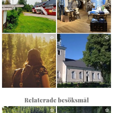
WILDER­NESS LODGE
FÄR­NA HERRGÅRDSBOD
RUNES SPORT
GUN­NIL­BO KYRKA
Relaterade besöksmål