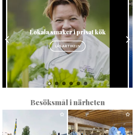
Lokala smaker i prisat kök
”LOKALA SMAKER I PRISAT KÖ
LÄS ARTIKELN
NA PÅ FÄRNA HERRGÅRD”
Besöksmål i närheten