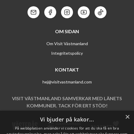
Kontakt: Mail
Kontakt: Facebook
Kontakt: Instagram
Kontakt: Youtube
Kontakt: Tik To
OM SIDAN
Om Visit Västmanland
Integritetspolicy
KONTAKT
hej@visitvastmanland.com
VISIT VÄSTMANLAND SAMVERKAR MED LÄNETS
KOMMUNER. TACK FÖR ERT STÖD!
×
Vi bjuder på kakor...
På webbplatsen använder vi cookies för att du ska få en bra
användarupplevelse, men också för att webbplatsen ska fungera som