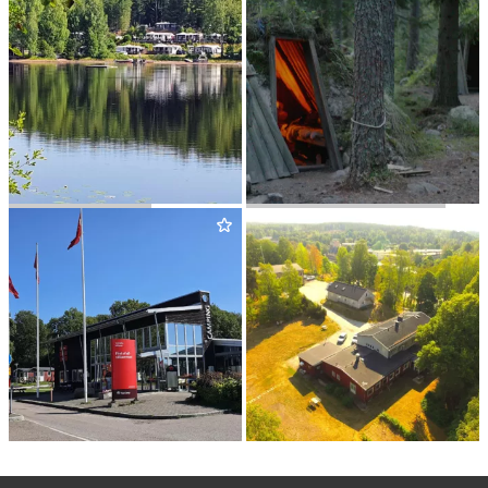
LIENS CAMP­ING
KOLAR­BYN ECO LODGE
FIRST CAMP VÄSTERÅS
BRUK­SHOTEL­LET
SKINNSBERG