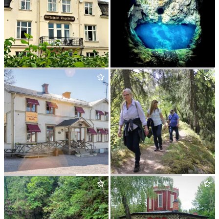
VÄRD­SHUSET ENGELBREKT
BLÅ GROT­TAN I KLACKBERG
KLOCKARGÅR­DEN
NOR­BERGSLE­DEN