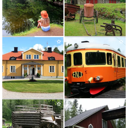
SVIN­RYGGEN
NOR­BERGS GRU­VMU­SE­UM
OCH MOSSGRUVEPARKEN
BJUR­FORS HOTELL
ENJ
&
KONFERENS