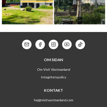
FLIKENS VAN­DRARHEM
PRÄST­GÅR­DEN NORBERG
Kontakt: Mail
Kontakt: Facebook
Kontakt: Instagram
Kontakt: Youtube
Kontakt: Tik To
OM SIDAN
Om Visit Västmanland
Integritetspolicy
KONTAKT
hej@visitvastmanland.com