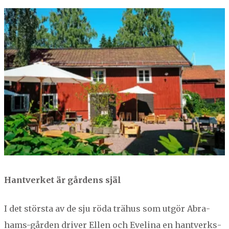
Hantver­ket är går­dens själ
I det störs­ta av de sju röda trähus som utgör Abra­
hams-går­den dri­ver Ellen och Eveli­na en hantverks­