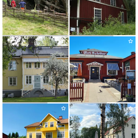
NYA LAP­PHYT­TAN
&
KARL­
POL­HEMSHJULET
BERGS HEMBYGDSGÅRD
B
&
B RUT­GÅR­DEN
PORT ARTHUR