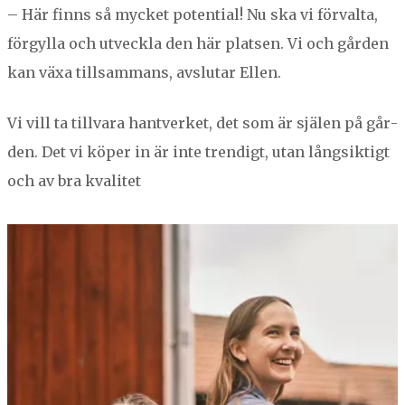
– Här finns så myck­et poten­tial! Nu ska vi för­val­ta,
för­gyl­la och utveck­la den här plat­sen. Vi och går­den
kan växa till­sam­mans, avs­lu­tar Ellen.
Vi vill ta till­vara hantver­ket, det som är själen på går­
den. Det vi köper in är inte trendigt, utan långsik­tigt
och av bra kvalitet