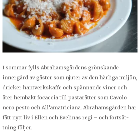
I som­mar fylls Abra­hams­går­dens grön­skande
innergård av gäster som njuter av den härli­ga miljön,
drick­er hantverk­skaffe och spän­nande vin­er och
äter hem­bakt focac­cia till pas­tarät­ter som Cavo­lo
nero pesto och All’amatriciana. Abra­hams­går­den har
fått nytt liv i Ellen och Eveli­nas regi – och fort­sät­
tning följer.