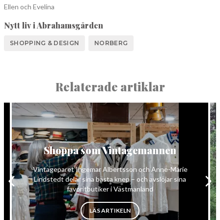
Ellen och Evelina
Nytt liv i Abrahamsgården
SHOPPING & DESIGN
NORBERG
Relaterade artiklar
Shoppa som Vintagemannen
Vintageparet Ingemar Albertsson och Anne-Marie
Lindstedt delar sina bästa knep – och avslöjar sina
favoritbutiker i Västmanland
BUTIK”
”SHOPPA SOM VINTAGEMANN
LÄS ARTIKELN