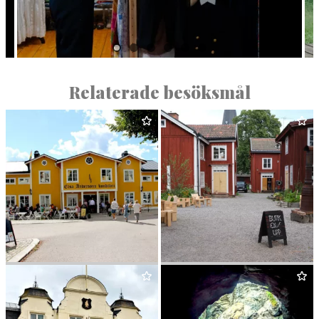
Relaterade besöksmål
ELSA ANDER­SONS
ABRA­HAMS­GÅR­DEN
KONDITORI
I NORBERG