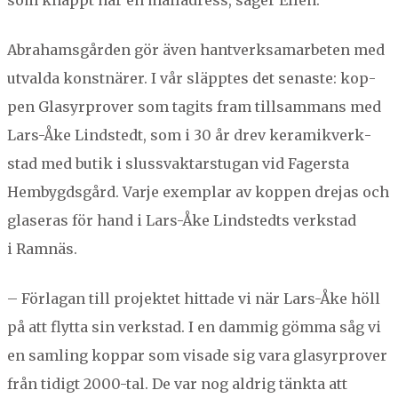
som knappt har en mailadress, säger Ellen.
Abra­hams­går­den gör även hantverk­samar­beten med
utval­da kon­st­när­er. I vår släpptes det senaste: kop­
pen Glasyr­prover som tag­its fram till­sam­mans med
Lars-Åke Lind­st­edt, som i
30
år drev keramikverk­
stad med butik i slussvak­tarstu­gan vid Fager­s­ta
Hem­bygds­gård. Var­je exem­plar av kop­pen dre­jas och
glaseras för hand i Lars-Åke Lind­st­edts verk­stad
i Ramnäs.
– För­la­gan till pro­jek­tet hit­tade vi när Lars-Åke höll
på att fly­t­ta sin verk­stad. I en dammig göm­ma såg vi
en sam­ling kop­par som visade sig vara glasyr­prover
från tidigt
2000
-tal. De var nog aldrig tänk­ta att