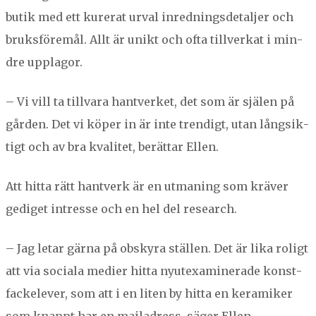
bu­tik med ett kur­erat urval inred­nings­de­tal­jer och
bruks­föremål. Allt är unikt och ofta tillverkat i min­
dre upplagor.
– Vi vill ta till­vara hantver­ket, det som är själen på
går­den. Det vi köper in är inte trendigt, utan långsik­
tigt och av bra kvalitet, berät­tar Ellen.
Att hit­ta rätt hantverk är en utman­ing som kräver
gedi­get intresse och en hel del research.
– Jag letar gär­na på obskyra ställen. Det är lika roligt
att via sociala medi­er hit­ta nyu­tex­am­in­er­ade kon­st­
fack­elever, som att i en liten by hit­ta en keramik­er