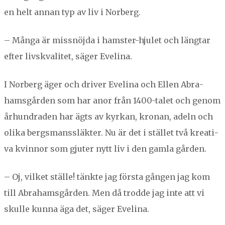
en helt annan typ av liv i Norberg.
NORBERG
SALA
Sök
– Mån­ga är miss­nöj­da i ham­ster-hjulet och läng­tar
SKINNSKATTEBERG
efter livskvalitet, säger Evelina.
SURAHAMMAR
VÄSTERÅS
I Nor­berg äger och dri­ver Eveli­na och Ellen Abra­
hams­går­den som har anor från
1400
-talet och genom
århun­draden har ägts av kyrkan, kro­nan, adeln och
oli­ka bergs­man­ss­läk­ter. Nu är det i stäl­let två kreati­
va kvin­nor som gjuter nytt liv i den gam­la gården.
– Oj, vilket ställe! tänk­te jag förs­ta gån­gen jag kom
till Abra­hams­går­den. Men då trodde jag inte att vi
skulle kun­na äga det, säger Evelina.