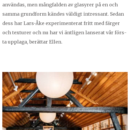
använ­das, men mång­falden av glasyr­er på en och
sam­ma grund­form kän­des väldigt intres­sant. Sedan
dess har Lars-Åke exper­i­menter­at fritt med färg­er
och tex­tur­er och nu har vi äntli­gen lanser­at vår förs­
ta uppla­ga, berät­tar Ellen.