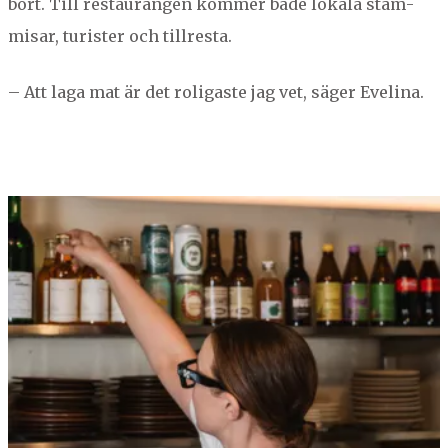
bort. Till restau­rangen kom­mer både lokala stam­
mis­ar, tur­is­ter och tillresta.
– Att laga mat är det roli­gaste jag vet, säger Evelina.