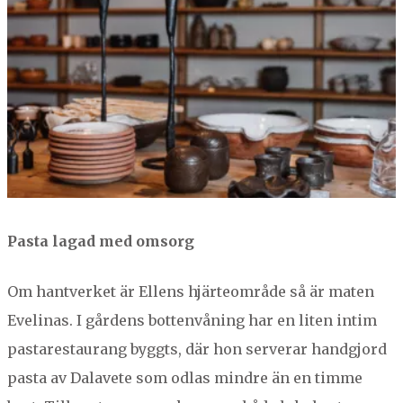
Pas­ta lagad med omsorg
Om hantver­ket är Ellens hjär­te­om­råde så är mat­en
Eveli­nas. I går­dens bot­ten­vån­ing har en liten intim
pastarestau­rang byg­gts, där hon server­ar handgjord
pas­ta av Dalavete som odlas min­dre än en timme