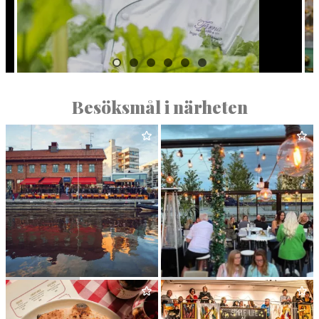
Besöksmål i närheten
KAJ­PLATS
9
AGRILL