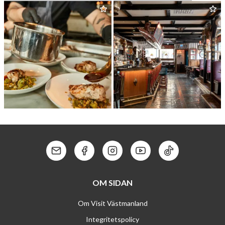
JOHANSSONS BAGERI
SKUL­TUNA HOTELL
&
CAFÉ
CHAM­BER­LIN GRILL
THE BISH­OPS ARMS —
KÖPING
Kontakt: Mail
Kontakt: Facebook
Kontakt: Instagram
Kontakt: Youtube
Kontakt: Tik To
OM SIDAN
Om Visit Västmanland
Integritetspolicy