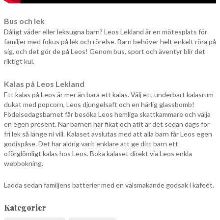
Bus och lek
Dåligt väder eller leksugna barn? Leos Lekland är en mötesplats för
familjer med fokus på lek och rörelse. Barn behöver helt enkelt röra på
sig, och det gör de på Leos! Genom bus, sport och äventyr blir det
riktigt kul.
Kalas på Leos Lekland
Ett kalas på Leos är mer än bara ett kalas. Välj ett underbart kalasrum
dukat med popcorn, Leos djungelsaft och en härlig glassbomb!
Födelsedagsbarnet får besöka Leos hemliga skattkammare och välja
en egen present. När barnen har fikat och ätit är det sedan dags för
fri lek så länge ni vill. Kalaset avslutas med att alla barn får Leos egen
godispåse. Det har aldrig varit enklare att ge ditt barn ett
oförglömligt kalas hos Leos. Boka kalaset direkt via Leos enkla
webbokning.
Ladda sedan familjens batterier med en välsmakande godsak i kafeét.
Kategorier