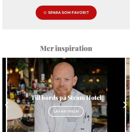
SPARA SOM FAVORIT
Mer inspiration
Till bords på Steam Hotel
”TILL BORDS PÅ STEAM HOTEL”
LÄS ARTIKELN
RHET TILL DJUR OCH NATUR”