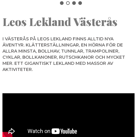
NORBERG
Leos Lekland Västerås
SALA
Sök
SKINNSKATTEBERG
SURAHAMMAR
I VÄSTERÅS PÅ LEOS LEKLAND FINNS ALLTID NYA
ÄVENTYR. KLÄTTERSTÄLLNINGAR, EN HÖRNA FÖR DE
VÄSTERÅS
ALLRA MINSTA, BOLLHAV, TUNNLAR, TRAMPOLINER,
CYKLAR, BOLLKANONER, RUTSCHKANOR OCH MYCKET
MER. ETT GIGANTISKT LEKLAND MED MASSOR AV
AKTIVITETER.