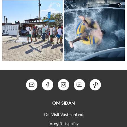
ARBO­GA MEDELTIDSDAGAR
JUMP­YARD
RED­ERI MÄLARSTADEN
KOKPUNK­TEN
Kontakt: Mail
Kontakt: Facebook
Kontakt: Instagram
Kontakt: Youtube
Kontakt: Tik To
OM SIDAN
Om Visit Västmanland
Integritetspolicy