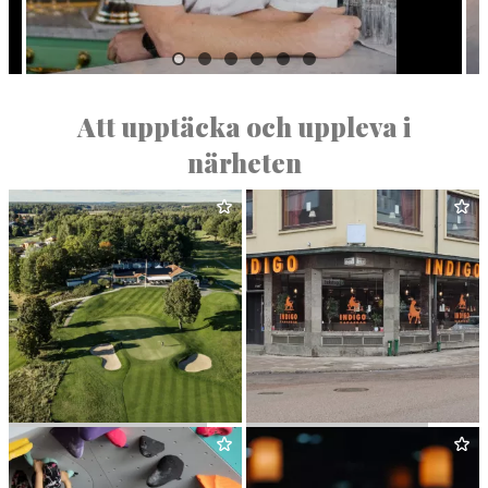
Att upptäcka och uppleva i
närheten
VÄSTERÅS GOLFK­LUBB
RESTAU­RANG INDIGO