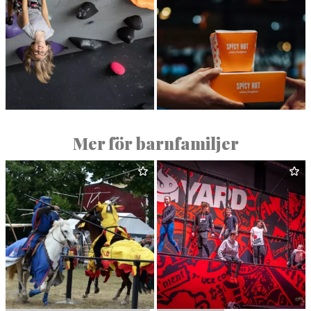
KLÄT­TER­CENTRET
SPICY HOT
Mer för barnfamiljer