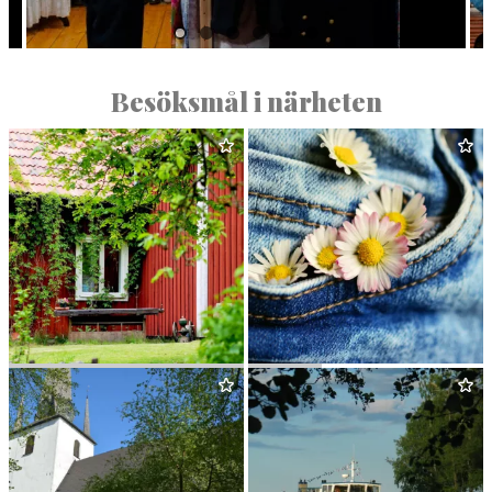
Besöksmål i närheten
GLASS­RESTAU­RANG GLASS
POPS
&
BERSÅ