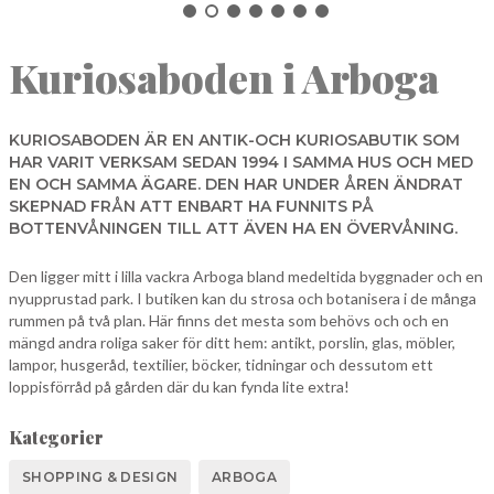
NORBERG
Kuriosaboden i Arboga
SALA
Sök
SKINNSKATTEBERG
SURAHAMMAR
KURIOSABODEN ÄR EN ANTIK-OCH KURIOSABUTIK SOM
HAR VARIT VERKSAM SEDAN 1994 I SAMMA HUS OCH MED
VÄSTERÅS
EN OCH SAMMA ÄGARE. DEN HAR UNDER ÅREN ÄNDRAT
SKEPNAD FRÅN ATT ENBART HA FUNNITS PÅ
BOTTENVÅNINGEN TILL ATT ÄVEN HA EN ÖVERVÅNING.
Den ligger mitt i lilla vackra Arboga bland medeltida byggnader och en
nyupprustad park. I butiken kan du strosa och botanisera i de många
rummen på två plan. Här finns det mesta som behövs och och en
mängd andra roliga saker för ditt hem: antikt, porslin, glas, möbler,
lampor, husgeråd, textilier, böcker, tidningar och dessutom ett
loppisförråd på gården där du kan fynda lite extra!
Kategorier
SHOPPING & DESIGN
ARBOGA