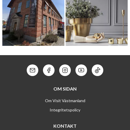
TULL­HUSET LIVING
SKUL­TUNA MESSINGSBRUK
Kontakt: Mail
Kontakt: Facebook
Kontakt: Instagram
Kontakt: Youtube
Kontakt: Tik To
OM SIDAN
Om Visit Västmanland
Integritetspolicy
KONTAKT