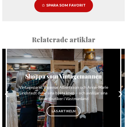
SPARA SOM FAVORIT
Relaterade artiklar
Shoppa som Vintagemannen
Vintageparet Ingemar Albertsson och Anne-Marie
Lindstedt delar sina bästa knep – och avslöjar sina
favoritbutiker i Västmanland
”SHOPPA SOM VINTAGEMANN
LÄS ARTIKELN