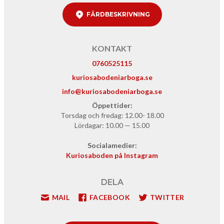
FÄRDBESKRIVNING
KONTAKT
0760525115
kuriosabodeniarboga.se
info@kuriosabodeniarboga.se
Öppet­tider:
Tors­dag och fredag:
12
.
00
-
18
.
00
Lörda­gar:
10
.
00
—
15
.
00
Socialame­di­er:
Kurios­a­bo­den på Instagram
DELA
MAIL
FACEBOOK
TWITTER