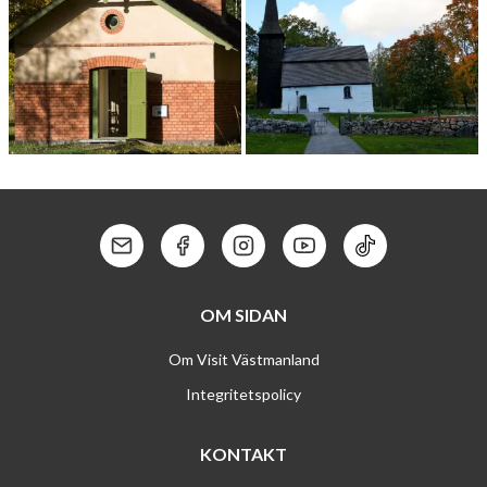
KRAM­P­EN­MUSEET
KUNGS BARKARÖ KYRKA
Kontakt: Mail
Kontakt: Facebook
Kontakt: Instagram
Kontakt: Youtube
Kontakt: Tik To
OM SIDAN
Om Visit Västmanland
Integritetspolicy
KONTAKT