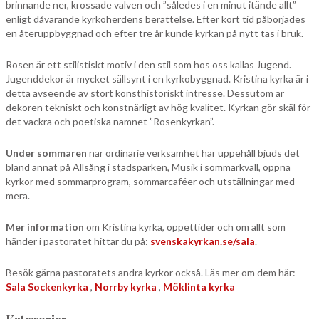
brinnande ner, krossade valven och ”således i en minut itände allt”
enligt dåvarande kyrkoherdens berättelse. Efter kort tid påbörjades
en återuppbyggnad och efter tre år kunde kyrkan på nytt tas i bruk.
Rosen är ett stilistiskt motiv i den stil som hos oss kallas Jugend.
Jugenddekor är mycket sällsynt i en kyrkobyggnad. Kristina kyrka är i
detta avseende av stort konsthistoriskt intresse. Dessutom är
dekoren tekniskt och konstnärligt av hög kvalitet. Kyrkan gör skäl för
det vackra och poetiska namnet ”Rosenkyrkan”.
Under sommaren
när ordinarie verksamhet har uppehåll bjuds det
bland annat på Allsång i stadsparken, Musik i sommarkväll, öppna
kyrkor med sommarprogram, sommarcaféer och utställningar med
mera.
Mer information
om Kristina kyrka, öppettider och om allt som
händer i pastoratet hittar du på:
svenskakyrkan.se/sala
.
Besök gärna pastoratets andra kyrkor också. Läs mer om dem här:
Sala Sockenkyrka
,
Norrby kyrka
,
Möklinta kyrka