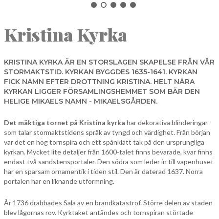
NORBERG
Kristina Kyrka
SALA
Sök
SKINNSKATTEBERG
SURAHAMMAR
KRISTINA KYRKA ÄR EN STORSLAGEN SKAPELSE FRÅN VÅR
STORMAKTSTID. KYRKAN BYGGDES 1635-1641. KYRKAN
VÄSTERÅS
FICK NAMN EFTER DROTTNING KRISTINA. HELT NÄRA
KYRKAN LIGGER FÖRSAMLINGSHEMMET SOM BÄR DEN
HELIGE MIKAELS NAMN - MIKAELSGÅRDEN.
Det mäktiga tornet på Kristina kyrka
har dekorativa blinderingar
som talar stormaktstidens språk av tyngd och värdighet. Från början
var det en hög tornspira och ett spånklätt tak på den ursprungliga
kyrkan. Mycket lite detaljer från 1600-talet finns bevarade, kvar finns
endast två sandstensportaler. Den södra som leder in till vapenhuset
har en sparsam ornamentik i tiden stil. Den är daterad 1637. Norra
portalen har en liknande utformning.
År 1736 drabbades Sala av en brandkatastrof. Större delen av staden
blev lågornas rov. Kyrktaket antändes och tornspiran störtade