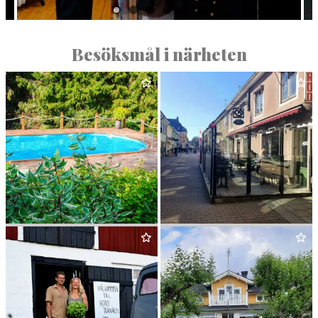
Besöksmål i närheten
ROSEN­BERG GÅRD
&
STUGA
JOHANSSONS BAGERI
&
CAFÉ