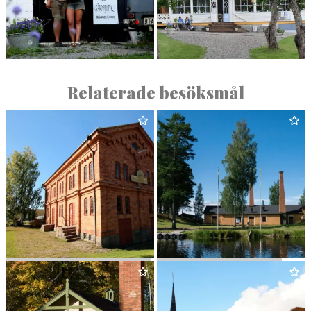
HEBO TRÄDGÅRD
SOFIELUND
Relaterade besöksmål
ARBO­GA BRYGGERIMUSEUM
OLJEÖN I ÄNGELSBERG