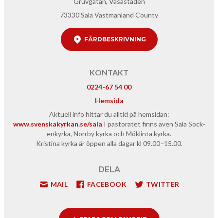
Gruvgatan, Vasastaden
73330 Sala Västmanland County
FÄRDBESKRIVNING
KONTAKT
0224-67 54 00
Hemsida
Aktuell info hit­tar du alltid på hem­si­dan:
www​.sven​skakyrkan​.se/sala
I pas­toratet finns även Sala Sock­
enkyr­ka, Nor­r­by kyr­ka och Mök­lin­ta kyrka.
Kristi­na kyr­ka är öppen alla dagar kl
09
.
00
−
15
.
00
.
DELA
MAIL
FACEBOOK
TWITTER