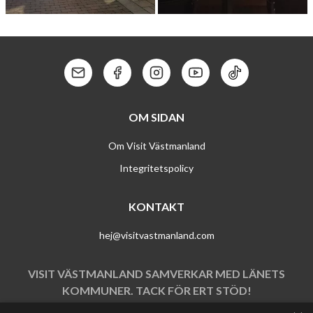
JOHANSSONS BAGERI
FRANK
&
CAFÉ
Kontakt: Mail
Kontakt: Facebook
Kontakt: Instagram
Kontakt: Youtube
Kontakt: Tik To
OM SIDAN
Om Visit Västmanland
Integritetspolicy
KONTAKT
hej@visitvastmanland.com
VISIT VÄSTMANLAND SAMVERKAR MED LÄNETS
KOMMUNER. TACK FÖR ERT STÖD!