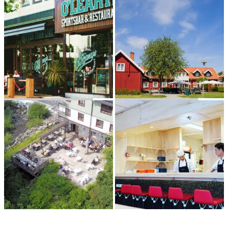
O’LEARYS — VÄSTERÅS
ÄNGSÖ GOLFK­LUBB
FALKEN­BERGS­KA KVARNEN
VICHI