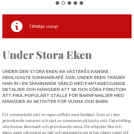
NORBERG
SALA
Sök
Tillfälligt stängt
SKINNSKATTEBERG
SURAHAMMAR
VÄSTERÅS
Under Stora Eken
UNDER DEN STORA EKEN ÄR VÄSTERÅS KANSKE
HEMLIGASTE SOMMARKAFÉ. DÄR, UNDER EKEN TRÄDER
MAN IN I EN SPÄNNANDE VÄRLD MED FANTASIEGGANDE
DETALJER OCH MÄNGDER ATT SE OCH GÖRA FÖRUTOM
ATT FIKA. POPULÄRT STÄLLE FÖR BARNFAMILJER MED
MÄNGDER AV AKTIVITER FÖR VUXNA OCH BARN.
Ett sommarkafé värt en egen utflykt med familjen. Kom ut i den
grönskande naturen och njut av sommaren på bästa sätt. Falurödfärg,
vita knutar, åkermark och grönskande natur. De erbjuder fika och
glass samt uthyrning av tält och gräsmatta om ni har något roligt att