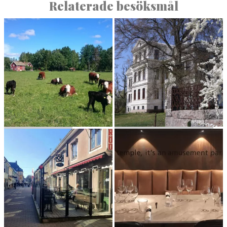
Relaterade besöksmål
FAL­LÄNGE­TORP
JÄDER­S­BRUKS HERRGÅRD