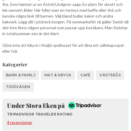
fira. Som hämtat ur en Astrid Lindgren saga. En plats för skratt och
lek oavsett ålder. Här fyller man en termos med kaffe eller thé och
kanske några läsk till barnen. Välj bland bullar, kakor och andra
bakverk. Lägg allt i picknick korgen. På sommarkafét så gäller Swish då
det inte finns någon personal som passar upp besökare. Man Swishar
in totalsumman sen är det klart.
Glöm inte att kika in i Ataljé spelhuset för att låna ett sällskapsspel
eller två.
Kategorier
BARN & FAMILJ
MAT & DRYCK
CAFÉ
VÄSTERÅS
TIDÖVÄGEN
Tripadvisor
Under Stora Eken på
TRIPADVISOR TRAVELER RATING
4 recensioner