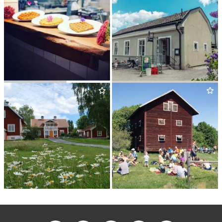
WÅF­FEL­BAREN
SYS­TRAR­NA PÅ GAGGES­KA
GÅRDEN
HEM TILL GÅRDEN
KURÖ GÅRD SOM­MAR­CAFÉ
PÅ RIDÖN