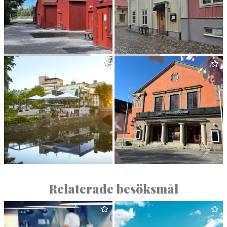
ROCK­LUN­DA VILLAGE
PIN­CHOS
BRASSERI STADSPARKEN
VÄST­MAN­LANDS TEATER
Relaterade besöksmål