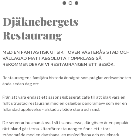
NORBERG
Djäknebergets
SALA
Sök
SKINNSKATTEBERG
Restaurang
SURAHAMMAR
VÄSTERÅS
MED EN FANTASTISK UTSIKT ÖVER VÄSTERÅS STAD OCH
VÄLLAGAD MAT I ABSOLUTA TOPPKLASS SÅ
REKOMMENDERAR VI RESTAURANGEN ETT BESÖK.
Restaurangens familjära historia är något som präglat verksamheten
ända sedan dag ett.
Från att vara endast ett säsonsgsbaserat café till att idag vara en
fullt utrustad restaurang med en oslagbar panoramavy som ger en
fulländad upplevelse - älskad av både stora och små.
De serverar husmanskost i sitt sanna esse, där gösen är en populär
rätt bland gästerna. Utanför restaurangen finns ett stort
grönområde med en dansbana, en minigolfbana och en lekpark.