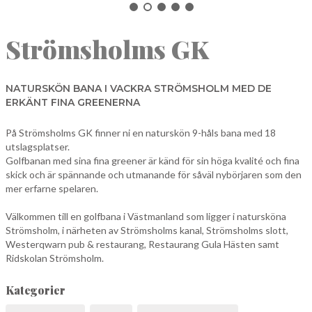
NORBERG
Strömsholms GK
SALA
Sök
SKINNSKATTEBERG
SURAHAMMAR
NATURSKÖN BANA I VACKRA STRÖMSHOLM MED DE
ERKÄNT FINA GREENERNA
VÄSTERÅS
På Strömsholms GK finner ni en naturskön 9-håls bana med 18
utslagsplatser.
Golfbanan med sina fina greener är känd för sin höga kvalité och fina
skick och är spännande och utmanande för såväl nybörjaren som den
mer erfarne spelaren.
Välkommen till en golfbana i Västmanland som ligger i natursköna
Strömsholm, i närheten av Strömsholms kanal, Strömsholms slott,
Westerqwarn pub & restaurang, Restaurang Gula Hästen samt
Ridskolan Strömsholm.
Kategorier