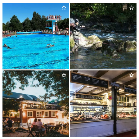
SKANTZÖ BAD
&
CAMPING
SÖRQ­VARN­FORS­ENS
SPORTFISKE