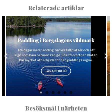
Relaterade artiklar
Paddling i Bergslagens vildmark
Tre dagar med paddling, vackra tältplatser och ett
lugn som bara naturen kan ge. Friluftsområdet Kloten
har mycket att erbjuda för den paddlingssugne.
”PADDLING I BERGSLAGENS VI
LÄS ARTIKELN
Besöksmål i närheten