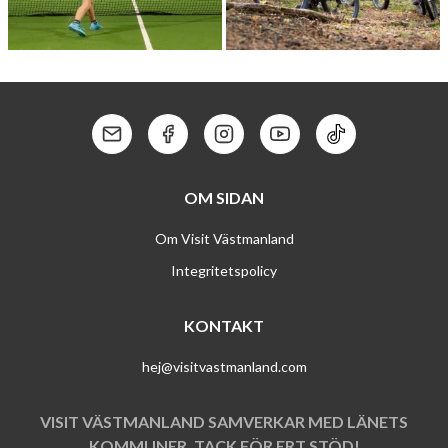
KUNGSÖRSTORP SPORTS
AKTIVT UTE­LIV –
CLUB
MOUNTAINBIKE
Kontakt: Mail
Kontakt: Facebook
Kontakt: Instagram
Kontakt: Youtube
Kontakt: Tik To
OM SIDAN
Om Visit Västmanland
Integritetspolicy
KONTAKT
hej@visitvastmanland.com
VISIT VÄSTMANLAND SAMVERKAR MED LÄNETS
KOMMUNER. TACK FÖR ERT STÖD!