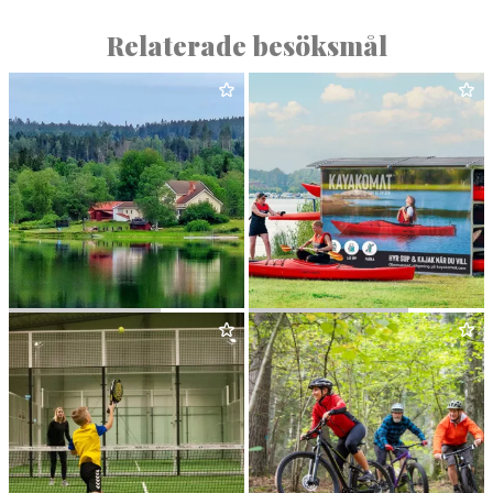
WEST­ERQWARN
ÅSBY KÖTT
&
VILT
Relaterade besöksmål
UDDEN RETREAT
KAYAKO­MAT SALA