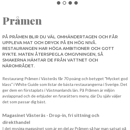
NORBERG
Pråmen
SALA
Sök
SKINNSKATTEBERG
SURAHAMMAR
PÅ PRÅMEN BLIR DU VÄL OMHÄNDERTAGEN OCH FÅR
UPPLEVA MAT OCH DRYCK PÅ EN HÖG NIVÅ.
VÄSTERÅS
RESTAURANGEN HAR HÖGA AMBITIONER OCH GOTT
RYKTE. MATEN ÅTERSPEGLA OMGIVNINGEN, SÅ
SMAKERNA HÄMTAR DE FRÅN VATTNET OCH
NÄROMRÅDET.
Restaurang Pråmen i Västerås får 70 poäng och betyget "Mycket god
klass" i White Guide som listar de bästa restaurangerna i Sverige. Det
ger dem en förstaplats i Västmanlands län. På Pråmen är miljön
avslappnad och de erbjuder en fyrarätters meny, där Du själv väljer
det som passar dig bäst.
Magasinet Västerås - Drop-in, fri sittning och
direkthandel
I det mysiga magasinet som är en del av Pråmen så har man satsat på