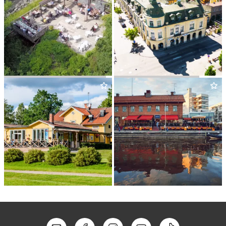
FALKEN­BERGS­KA KVARNEN
SJÖ­MANS KONDITORI
SALA GOLFKROG
KAJ­PLATS
9