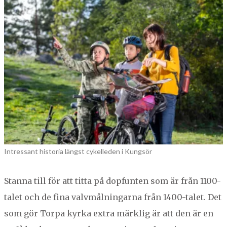
Intressant historia längst cykelleden i Kungsör
Stan­na till för att tit­ta på dop­fun­ten som är från
1100
-
talet och de fina valvmål­ningar­na från
1400
-talet. Det
som gör Tor­pa kyr­ka extra märk­lig är att den är en