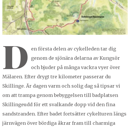
NORBERG
SALA
Sök
SKINNSKATTEBERG
SURAHAMMAR
D
VÄSTERÅS
en förs­ta delen av cykelle­den tar dig
genom de sjönära delar­na av Kungsör
och bjud­er på mån­ga vack­ra vyer över
Mälaren. Efter drygt tre kilo­me­ter passer­ar du
Skillinge. Är dagen varm och solig dag så tip­sar vi
om att tram­pa genom bebyggelsen till bad­plat­sen
Skillingeudd för ett svalka­nde dopp vid den fina
sand­stran­den. Efter badet fort­sät­ter cykel­turen längs
järn­vä­gen över bördi­ga åkrar fram till charmi­ga