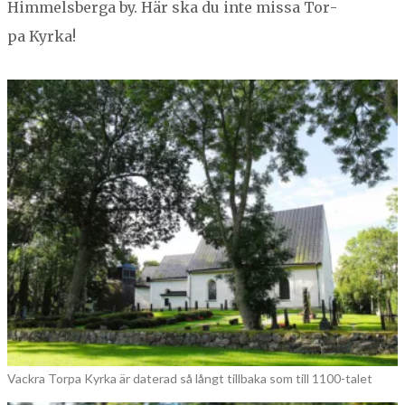
Him­mels­ber­ga by. Här ska du inte mis­sa Tor­
pa Kyrka!
Vackra Torpa Kyrka är daterad så långt tillbaka som till 1100-talet