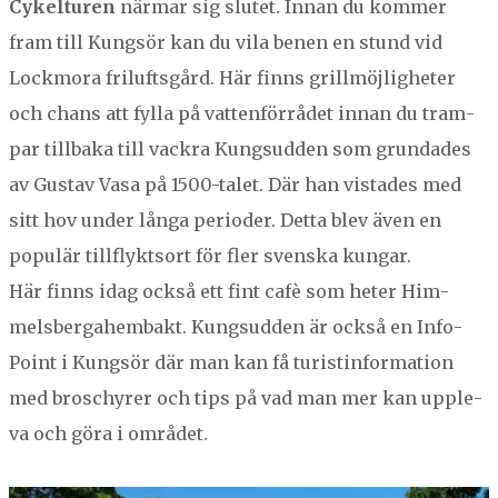
Cykel­turen
när­mar sig slutet. Innan du kom­mer
fram till Kungsör kan du vila benen en stund vid
Lockmo­ra frilufts­gård. Här finns grillmöj­ligheter
och chans att fyl­la på vat­ten­för­rådet innan du tram­
par till­ba­ka till vack­ra Kung­sud­den som grun­dades
av Gus­tav Vasa på
1500
-talet. Där han vis­tades med
sitt hov under lån­ga peri­oder. Det­ta blev även en
pop­ulär till­fly­k­t­sort för fler sven­s­ka kun­gar.
Här finns idag ock­så ett fint cafè som het­er Him­
mels­ber­ga­hem­bakt. Kung­sud­den är ock­så en Info­
Point i Kungsör där man kan få tur­istin­for­ma­tion
med broschyr­er och tips på vad man mer kan uppl­e­
va och göra i området.