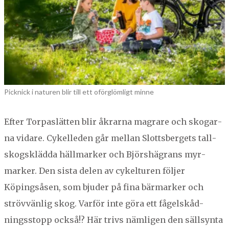
Picknick i naturen blir till ett oförglömligt minne
Efter Tor­paslät­ten blir åkrar­na magrare och skog­a­r­
na vidare. Cykelle­den går mel­lan Slotts­ber­gets tall­
skogskläd­da häll­mark­er och Björ­shä­grans myr­
mark­er. Den sista delen av cykel­turen föl­jer
Köpings­åsen, som bjud­er på fina bär­mark­er och
strövvän­lig skog. Var­för inte göra ett fågel­skåd­
ningsstopp ock­så!? Här trivs näm­li­gen den säll­syn­ta