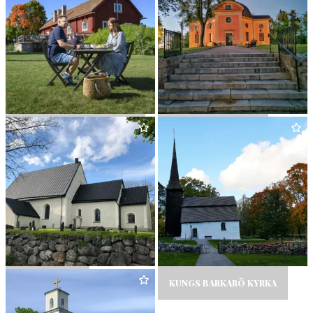
HIM­MELS­BER­GA HEMBAKT
KUNG KARLS KYRKA
TOR­PA KYRKA
KUNGS BARKARÖ KYRKA