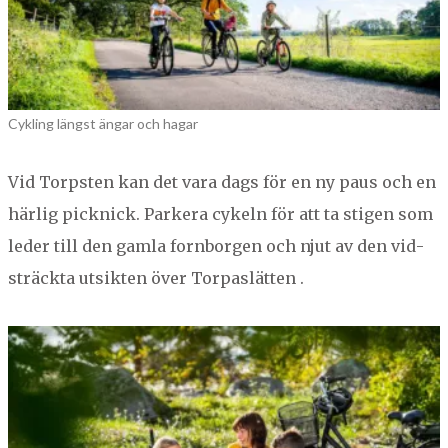
Cykling längst ängar och hagar
Vid Torp­sten kan det vara dags för en ny paus och en
härlig pick­nick. Park­era cykeln för att ta sti­gen som
led­er till den gam­la forn­bor­gen och njut av den vid­
sträck­ta utsik­ten över Torpaslätten .