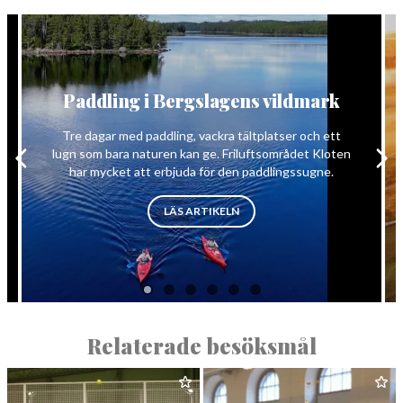
Paddling i Bergslagens vildmark
Tre dagar med paddling, vackra tältplatser och ett
lugn som bara naturen kan ge. Friluftsområdet Kloten
har mycket att erbjuda för den paddlingssugne.
”PADDLING I BERGSLAGENS VI
LÄS ARTIKELN
Relaterade besöksmål