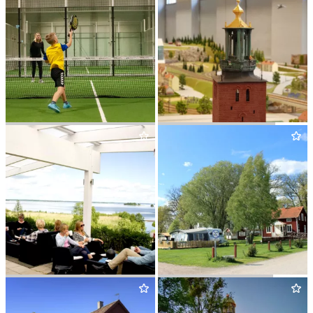
KUNGSÖRSTORP SPORTS
MINIA­TURE KINGDOM
CLUB
KUNGSÖRSTORP HOTELL
EKUD­DENS CAMPING
&
KONFERENS