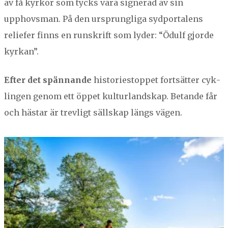
av få kyrkor som tycks vara sign­er­ad av sin
upphovs­man. På den ursprung­li­ga syd­por­tal­ens
reliefer finns en run­skrift som lyder:
“
Ödulf gjorde
kyrkan”.
Efter det spän­nande
his­to­riestop­pet fort­sätter cyk­
lin­gen genom ett öppet kul­tur­land­skap. Betande får
och häs­tar är trevligt säll­skap längs vägen.