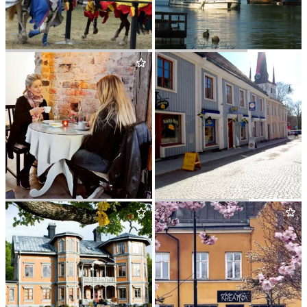
ARBO­GA MEDELTIDSDAGAR
ARBO­GA REDERI
CAFÉ TVÅ SKATOR
ANNS OST EFTR.