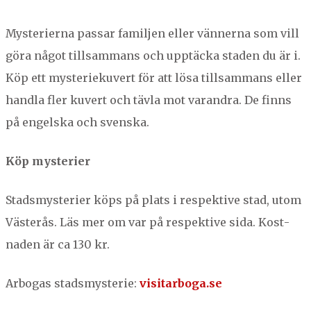
Mys­terier­na pas­sar famil­jen eller vän­ner­na som vill
göra något till­sam­mans och upp­täc­ka staden du är i.
Köp ett mys­terieku­vert för att lösa till­sam­mans eller
hand­la fler kuvert och tävla mot varan­dra. De finns
på engel­s­ka och svenska.
Köp mys­terier
Stadsmys­terier köps på plats i respek­tive stad, utom
Västerås. Läs mer om var på respek­tive sida. Kost­
naden är ca
130
kr.
Arbo­gas stadsmys­terie:
vis​i​tar​bo​ga​.se