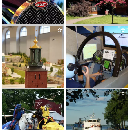
BIL
&
TEKNIK HIS­TORISKA
HER­RFAL­L­ET FRITIDS- OCH
SAMLINGARNA
KONFERENSANLÄGGNING
MINIA­TURE KINGDOM
ARBO­GA ROBOTMUSEUM