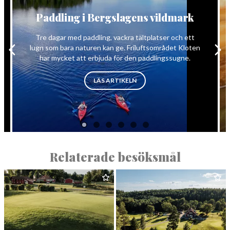
Paddling i Bergslagens vildmark
Tre dagar med paddling, vackra tältplatser och ett
lugn som bara naturen kan ge. Friluftsområdet Kloten
har mycket att erbjuda för den paddlingssugne.
”PADDLING I BERGSLAGENS VI
LÄS ARTIKELN
Relaterade besöksmål