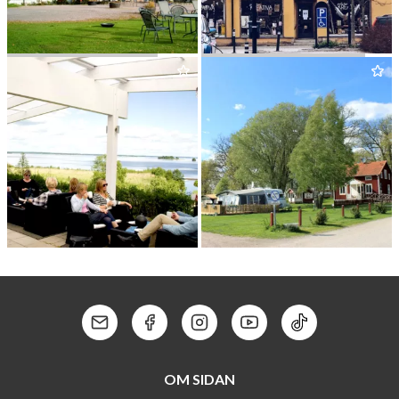
KOHLSWA HER­RGÅRD
GAM­LA STANS KREATIVA
KUNGSÖRSTORP HOTELL
EKUD­DENS CAMPING
&
KONFERENS
Kontakt: Mail
Kontakt: Facebook
Kontakt: Instagram
Kontakt: Youtube
Kontakt: Tik To
OM SIDAN