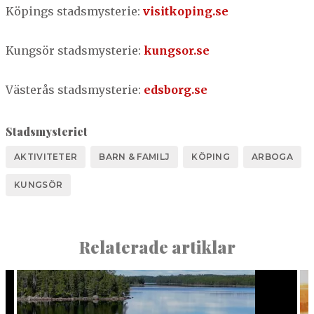
Köpings stadsmys­terie:
vis​itkop​ing​.se
Kungsör stadsmys­terie:
kung​sor​.se
Västerås stadsmys­terie:
eds​borg​.se
Stadsmysteriet
AKTIVITETER
BARN & FAMILJ
KÖPING
ARBOGA
KUNGSÖR
Relaterade artiklar