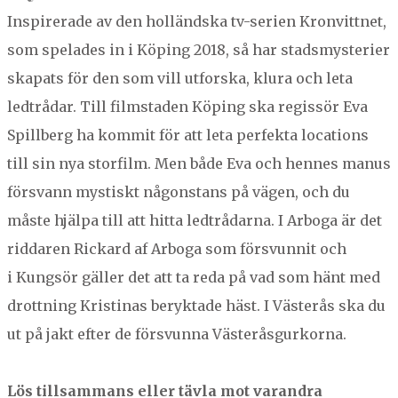
Inspir­erade av den hol­länd­s­ka tv-serien Kro­n­vit­tnet,
NORBERG
som spelades in i Köping
2018
, så har stadsmys­terier
SALA
Sök
ska­p­ats för den som vill utfors­ka, klu­ra och leta
SKINNSKATTEBERG
ledtrå­dar. Till film­staden Köping ska regis­sör Eva
SURAHAMMAR
Spill­berg ha kom­mit för att leta per­fek­ta loca­tions
VÄSTERÅS
till sin nya stor­film. Men både Eva och hennes manus
försvann mys­tiskt någon­stans på vägen, och du
måste hjäl­pa till att hit­ta ledtrå­dar­na. I Arbo­ga är det
rid­daren Rickard af Arbo­ga som försvun­nit och
i Kungsör gäller det att ta reda på vad som hänt med
drot­tning Kristi­nas beryk­tade häst. I Västerås ska du
ut på jakt efter de försvun­na Västerås­gurko­r­na.
Lös till­sam­mans eller tävla mot varandra