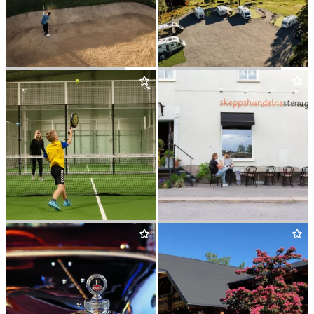
ARBO­GA GOLFKLUBB
KÖPINGS GOLFK­LUBB
KUNGSÖRSTORP SPORTS
SKEPP­SHAN­DELN CAFÉ
CLUB
&
BISTRO