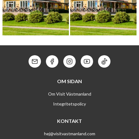
SALA GOLFK­LUBB
SALA GOLFKROG
Kontakt: Mail
Kontakt: Facebook
Kontakt: Instagram
Kontakt: Youtube
Kontakt: Tik To
OM SIDAN
Om Visit Västmanland
Integritetspolicy
KONTAKT
hej@visitvastmanland.com