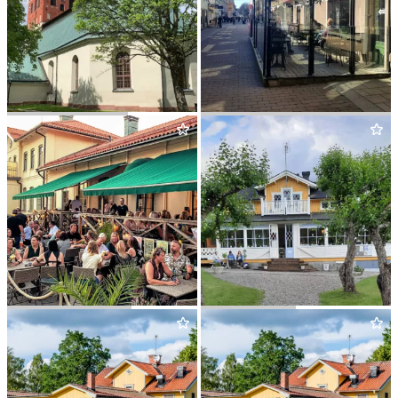
KRISTI­NA KYRKA
JOHANSSONS BAGERI
&
CAFÉ
CAFÉ JERN­VÄ­GEN
SOFIELUND