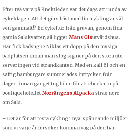
Efter två varv på Knek­tle­den var det dags att run­da av
cykelda­gen. Att det görs bäst med lite cyk­ling är väl
sen gam­malt!? En cykel­tur från gru­van, genom fina
gam­la Salak­varter, så lig­ger
Måns Ols
utvärd­shus.
Här fick badsug­ne Niklas ett dopp på den mysi­ga
bad­plat­sen innan man slog sig ner på den sto­ra ute­
serverin­gen vid strand­kan­ten. Med en kall öl och en
saftig ham­bur­gare sum­mer­ades intryck­en från
dagen, innan gänget tog bilen för att chec­ka in på
bou­tique­hotel­let
Nor­rän­gens Alpac­ka
strax norr
om Sala.
– Det är för att tes­ta cyk­ling i nya, spän­nande miljöer
som vi var­je år försök­er kom­ma iväg på den här