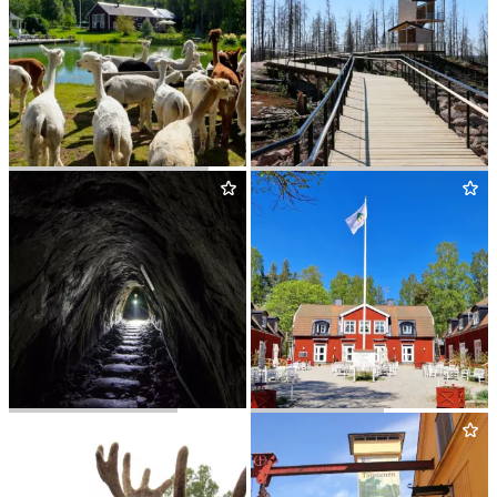
NOR­RÄN­GENS ALPACKA
HÄLLESKOGS­BRÄN­NANS
NATURRESERVAT
SALA SIL­VER­GRU­VA
SÄTRA BRUNN