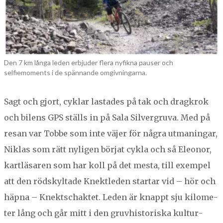
Den 7 km långa leden erbjuder flera nyfikna pauser och
selfiemoments i de spännande omgivningarna.
Sagt och gjort, cyk­lar las­tades på tak och dragkrok
och bilens
GPS
ställs in på Sala Sil­ver­gru­va. Med på
resan var Tobbe som inte väjer för några utmaningar,
Niklas som rätt nyli­gen bör­jat cyk­la och så Eleonor,
kartläsaren som har koll på det mes­ta, till exem­pel
att den röd­skyl­tade Knek­tle­den star­tar vid – hör och
häp­na – Knek­tschak­tet. Leden är knappt sju kilo­me­
ter lång och går mitt i den gru­vhis­toriska kul­tur­