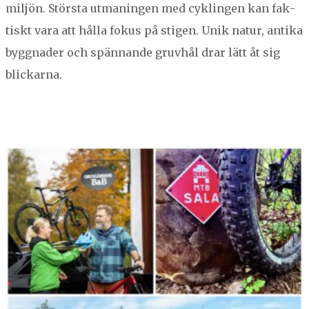
miljön. Störs­ta utmanin­gen med cyk­lin­gen kan fak­
tiskt vara att hål­la fokus på sti­gen. Unik natur, anti­ka
byg­gnad­er och spän­nande gru­vhål drar lätt åt sig
blickarna.