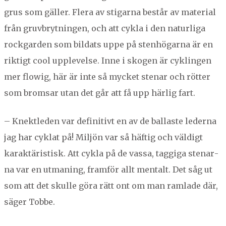
grus som gäller. Flera av sti­gar­na består av mate­r­i­al
från gru­vbry­t­nin­gen, och att cyk­la i den naturli­ga
rock­gar­den som bil­dats uppe på sten­hö­gar­na är en
rik­tigt cool upplevelse. Inne i sko­gen är cyk­lin­gen
mer flowig, här är inte så myck­et ste­nar och röt­ter
som brom­sar utan det går att få upp härlig fart.
– Knek­tle­den var defin­i­tivt en av de bal­laste led­er­na
jag har cyk­lat på! Miljön var så häftig och väldigt
karak­täris­tisk. Att cyk­la på de vas­sa, tag­gi­ga ste­nar­
na var en utman­ing, fram­för allt men­talt. Det såg ut
som att det skulle göra rätt ont om man ram­lade där,
säger Tobbe.