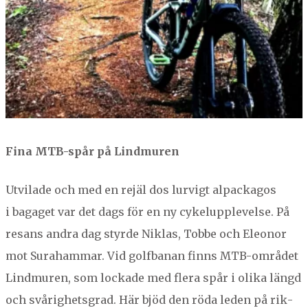
Fina MTB-spår på Lindmuren
Utvilade och med en rejäl dos lurvigt alpack­a­gos
i bagaget var det dags för en ny cykelup­plevelse. På
resans andra dag styrde Niklas, Tobbe och Eleonor
mot Sura­ham­mar. Vid golf­banan finns MTB-området
Lind­muren, som lock­ade med flera spår i oli­ka längd
och svårighets­grad. Här bjöd den röda leden på rik­