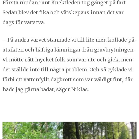
Förs­ta run­dan runt Knek­tle­den tog gänget på fart.
Sedan blev det fika och vätskepaus innan det var
dags för varv två.
– På andra varvet stan­nade vi till lite mer, kol­lade på
utsik­ten och häfti­ga lämningar från gru­vbry­t­nin­gen.
Vi mötte rätt myck­et folk som var ute och gick, men
det ställde inte till några prob­lem. Och så cyk­lade vi
för­bi ett vat­ten­fyllt dag­brott som var väldigt fint, där
hade jag gär­na badat, säger Niklas.