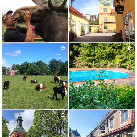
GÅRD­SJÖ ÄLGPARK
AGUÉLIMUSEET
&
KUL­
TURK­VARTERET
TÄLJSTENEN
FAL­LÄNGE­TORP
ROSEN­BERG GÅRD
&
STUGA