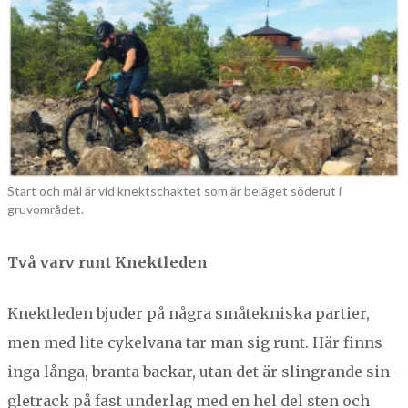
Start och mål är vid knektschaktet som är beläget söderut i
gruvområdet.
Två varv runt Knektleden
Knek­tle­den bjud­er på några småtekniska parti­er,
men med lite cykel­vana tar man sig runt. Här finns
inga lån­ga, bran­ta backar, utan det är slin­grande sin­
gle­track på fast under­lag med en hel del sten och