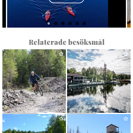
Relaterade besöksmål
KNEK­TLE­DEN
MÅNS OLS