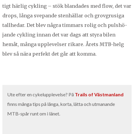
tigt härlig cyk­ling – stök blandades med flow, det var
drops, lån­ga svepande sten­häl­lar och grov­grusi­ga
tall­hedar. Det blev några tim­mars rolig och pul­shö­
jande cyk­ling innan det var dags att styra bilen
hemåt, mån­ga upplevelser rikare. Årets MTB-helg
blev så nära per­fekt det går att komma.
Ute efter en cykelup­plevelse? På
Trails of Väst­man­land
finns mån­ga tips på lån­ga, kor­ta, lät­ta och utmanande
MTB-spår runt om i länet.