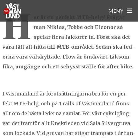
H
Knektleden
MENY
ur är en per­fekt MTB-helg? Frå­gar
man Niklas, Tobbe och Eleonor så
HEM
spelar flera fak­tor­er in. Först ska det
ATT GÖRA
vara lätt att hit­ta till MTB-området. Sedan ska led­
NATUR & ÄVENTYR
MAT & DRYCK
er­na vara väl­skyl­tade. Flow är önskvärt. Lik­som
KULTUR & HISTORIA
fika, umgänge och ett schysst ställe för after bike.
CAFÉ
BOENDE
EVENEMANG I VÄSTMANLAND
GÅRDSBUTIKER
UNIKA BOENDEN
STÄDER OCH PLATSER
AKTIVITETER
PUBAR
CAMPING & STUGOR
I Väst­man­land är förut­sät­tningar­na bra för en per­
BARN & FAMILJ
ARBOGA
BRA ATT VETA
RESTAURANGER
HOTELL
fekt MTB-helg, och på Trails of Väst­man­land finns
SEVÄRDHETER
FAGERSTA
SMAK AV VÄSTMANLAND
TURISTINFORMATION
STÄLLPLATSER
allt om de bäs­ta led­er­na sam­lat. För vårt cykel­gäng
SHOPPING & DESIGN
HALLSTAHAMMAR
FAVORITER
WHITE GUIDE
ATT TÄNKA PÅ...
HERRGÅRDAR
var det fram­för allt Knek­tle­den vid Sala Sil­ver­gru­va
KUNGSÖR
Här hittar du sparade favoriter!
som lock­ade. Vid gru­van har sti­gar tram­pats i århun­
KÖPING
(favoriter sparas endast i den här webbläsaren)