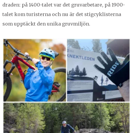
draden: på
1400
-talet var det gru­var­betare, på
1900
-
NORBERG
talet kom tur­is­ter­na och nu är det stig­cyk­lis­ter­na
SALA
Sök
som upp­täckt den uni­ka gruvmiljön.
SKINNSKATTEBERG
SURAHAMMAR
VÄSTERÅS