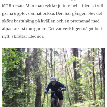
MTB-resan. Men man cyk­lar ju inte hela tiden; vi vill
gär­na uppl­e­va annat ock­så. Den här gån­gen blev det
skönt bas­tuhäng på kvällen och en prom­e­nad med
alpack­or på mor­gonen. Det var verk­li­gen något helt
nytt, skrat­tar Eleonor.