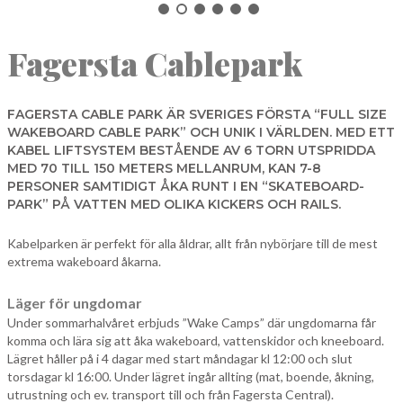
NORBERG
Fagersta Cablepark
SALA
Sök
SKINNSKATTEBERG
SURAHAMMAR
FAGERSTA CABLE PARK ÄR SVERIGES FÖRSTA “FULL SIZE
WAKEBOARD CABLE PARK” OCH UNIK I VÄRLDEN. MED ETT
VÄSTERÅS
KABEL LIFTSYSTEM BESTÅENDE AV 6 TORN UTSPRIDDA
MED 70 TILL 150 METERS MELLANRUM, KAN 7-8
PERSONER SAMTIDIGT ÅKA RUNT I EN “SKATEBOARD-
PARK” PÅ VATTEN MED OLIKA KICKERS OCH RAILS.
Kabelparken är perfekt för alla åldrar, allt från nybörjare till de mest
extrema wakeboard åkarna.
Läger för ungdomar
Under sommarhalvåret erbjuds ”Wake Camps” där ungdomarna får
komma och lära sig att åka wakeboard, vattenskidor och kneeboard.
Lägret håller på i 4 dagar med start måndagar kl 12:00 och slut
torsdagar kl 16:00. Under lägret ingår allting (mat, boende, åkning,
utrustning och ev. transport till och från Fagersta Central).