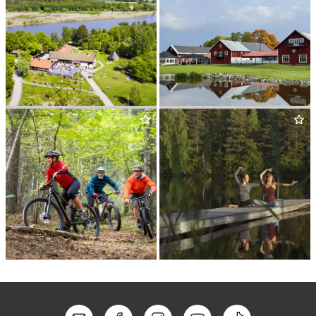
AKTIVT UTE­LIV
ORRES­TA GOLF
BJÖRNÖGÅRDEN
&
KONFERENS
AKTIVT UTE­LIV –
SHAM­BALA GATHERINGS
MOUNTAINBIKE