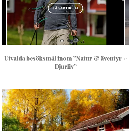
ENS PÄRLOR”
NORBERG
”VÄLKOMMEN UT I VÄSTMANL
LÄS ARTIKELN
SALA
Sök
SKINNSKATTEBERG
SURAHAMMAR
VÄSTERÅS
Utvalda besöksmål inom ”Natur & äventyr ->
Djurliv”