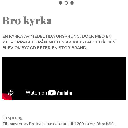
NORBERG
Bro kyrka
SALA
Sök
SKINNSKATTEBERG
SURAHAMMAR
EN KYRKA AV MEDELTIDA URSPRUNG, DOCK MED EN
YTTRE PRÄGEL FRÅN MITTEN AV 1800-TALET DÅ DEN
VÄSTERÅS
BLEV OMBYGGD EFTER EN STOR BRAND.
Ursprung
Tillkomsten av Bro kyrka har daterats till 1200-talets förra hälft.