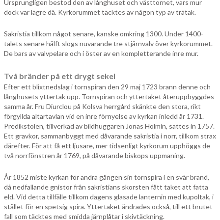
Ursprungligen bestod den av långhuset och västtornet, vars mur
dock var lägre då. Kyrkorummet täcktes av någon typ av trätak.
Sakristia tillkom något senare, kanske omkring 1300. Under 1400-
talets senare hälft slogs nuvarande tre stjärnvalv över kyrkorummet.
De bars av valvpelare och i öster av en kompletterande inre mur.
Två bränder på ett drygt sekel
Efter ett blixtnedslag i tornspiran den 29 maj 1723 brann denne och
långhusets yttertak upp. Tornspiran och yttertaket återuppbyggdes
samma år. Fru Diurclou på Kolsva herrgård skänkte den stora, rikt
förgyllda altartavlan vid en inre förnyelse av kyrkan inledd år 1731.
Predikstolen, tillverkad av bildhuggaren Jonas Holmin, sattes in 1757.
Ett gravkor, sammanbyggt med dåvarande sakristia i norr, tillkom strax
därefter. För att få ett ljusare, mer tidsenligt kyrkorum upphöggs de
två norrfönstren år 1769, på dåvarande biskops uppmaning.
År 1852 miste kyrkan för andra gången sin tornspira i en svår brand,
då nedfallande gnistor från sakristians skorsten fått taket att fatta
eld. Vid detta tillfälle tillkom dagens glasade lanternin med kupoltak, i
stället för en spetsig spira. Yttertaket ändrades också, till ett brutet
fall som täcktes med smidda järnplåtar i skivtäckning.