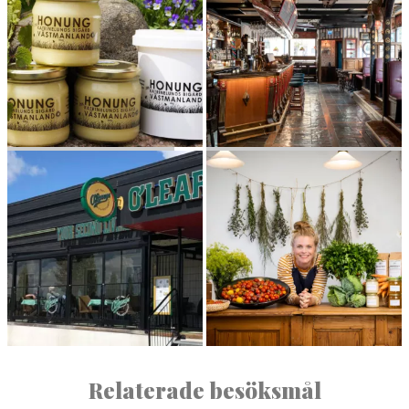
KATRINELUNDS BIGÅRD
THE BISH­OPS ARMS —
KÖPING
O’LEARYS — KÖPING
MUNK­TORPS PRÄSTGÅRD
Relaterade besöksmål