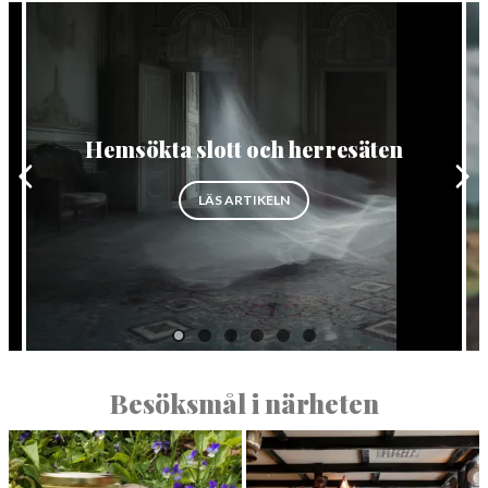
Hemsökta slott och herresäten
”HEMSÖKTA SLOTT OCH HERR
LÄS ARTIKELN
D FLÄCKEBO HEMBYGDSGÅRD”
Besöksmål i närheten