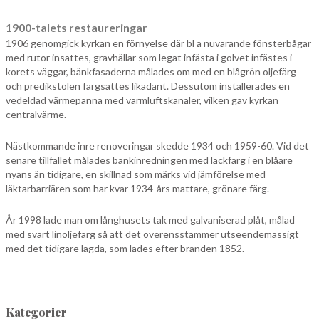
1900-talets restaureringar
1906 genomgick kyrkan en förnyelse där bl a nuvarande fönsterbågar
med rutor insattes, gravhällar som legat infästa i golvet infästes i
korets väggar, bänkfasaderna målades om med en blågrön oljefärg
och predikstolen färgsattes likadant. Dessutom installerades en
vedeldad värmepanna med varmluftskanaler, vilken gav kyrkan
centralvärme.
Nästkommande inre renoveringar skedde 1934 och 1959-60. Vid det
senare tillfället målades bänkinredningen med lackfärg i en blåare
nyans än tidigare, en skillnad som märks vid jämförelse med
läktarbarriären som har kvar 1934-års mattare, grönare färg.
År 1998 lade man om långhusets tak med galvaniserad plåt, målad
med svart linoljefärg så att det överensstämmer utseendemässigt
med det tidigare lagda, som lades efter branden 1852.
Kategorier