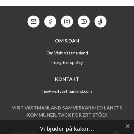
STRÖMSHOLMS SLOTT
OLJEÖN I ÄNGELSBERG
Kontakt: Mail
Kontakt: Facebook
Kontakt: Instagram
Kontakt: Youtube
Kontakt: Tik To
OM SIDAN
Om Visit Västmanland
Integritetspolicy
KONTAKT
hej@visitvastmanland.com
VISIT VÄSTMANLAND SAMVERKAR MED LÄNETS
KOMMUNER. TACK FÖR ERT STÖD!
×
Vi bjuder på kakor...