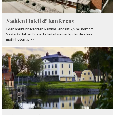
NORBERG
SALA
Sök
Nadden Hotell & Konferens
SKINNSKATTEBERG
I den anrika bruksorten Ramnäs, endast 2,5 mil norr om
SURAHAMMAR
Västerås, hittar Du detta hotell som erbjuder de stora
möjligheterna. >>
VÄSTERÅS